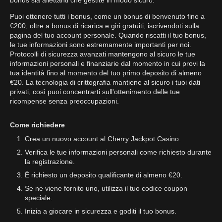
bonus sia allettanti che gestite in modo sicuro.
Puoi ottenere tutti i bonus, come un bonus di benvenuto fino a
€200, oltre a bonus di ricarica e giri gratuiti, iscrivendoti sulla
pagina del tuo account personale. Quando riscatti il tuo bonus,
le tue informazioni sono estremamente importanti per noi.
Protocolli di sicurezza avanzati mantengono al sicuro le tue
informazioni personali e finanziarie dal momento in cui provi la
tua identità fino al momento del tuo primo deposito di almeno
€20. La tecnologia di crittografia mantiene al sicuro i tuoi dati
privati, così puoi concentrarti sull'ottenimento delle tue
ricompense senza preoccupazioni.
Come richiedere
Crea un nuovo account al Cherry Jackpot Casino.
Verifica le tue informazioni personali come richiesto durante
la registrazione.
È richiesto un deposito qualificante di almeno €20.
Se ne viene fornito uno, utilizza il tuo codice coupon
speciale.
Inizia a giocare in sicurezza e goditi il tuo bonus.