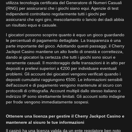
utilizza tecnologia certificata del Generatore di Numeri Casuali
(RNG) per assicurarsi che i giochi siano equi. Agenzie di test
indipendenti controllano regolarmente tutti i giochi per
assicurarsi che ogni giro, mescolamento o lancio dei dadi abbia
un risultato equo e casuale.
I giocatori possono scoprire quanto è equo un gioco guardando
le percentuali di pagamento dettagliate. La trasparenza è una
parte importante del gioco. Adottando questi passaggi, il Cherry
Jackpot Casino mantiene un alto livello di onestà e correttezza,
dando ai giocatori la certezza che tutti i giochi sono sicuri e
veramente casuali. Il monitoraggio delle transazioni è in atto per
depositi e prelievi superiori a €200 per individuare eventuali
problemi. Gli account dei giocatori vengono verificati quando i
depositi cumulativi raggiungono €500. Le informazioni sensibili
dell'account e di pagamento vengono mantenute al sicuro con
protocolli di crittografia. Account multipli dallo stesso italiano o
indirizzo IP sono strettamente limitati. Gli account sotto indagine
per frode vengono immediatamente sospesi.
Ottenere una licenza per gestire il Cherry Jackpot Casino e
mantenere al sicuro le tue informazioni
Il casinò ha una licenza valida da un ente regolatore ben noto