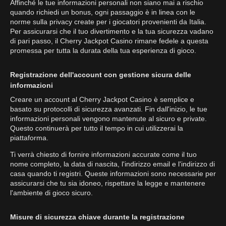
Affinché le tue informazioni personali non siano mai a rischio
quando richiedi un bonus, ogni passaggio è in linea con le
norme sulla privacy create per i giocatori provenienti da Italia.
Per assicurarsi che il tuo divertimento e la tua sicurezza vadano
di pari passo, il Cherry Jackpot Casino rimane fedele a questa
promessa per tutta la durata della tua esperienza di gioco.
Registrazione dell'account con gestione sicura delle
informazioni
Creare un account al Cherry Jackpot Casino è semplice e
basato su protocolli di sicurezza avanzati. Fin dall'inizio, le tue
informazioni personali vengono mantenute al sicuro e private.
Questo continuerà per tutto il tempo in cui utilizzerai la
piattaforma.
Ti verrà chiesto di fornire informazioni accurate come il tuo
nome completo, la data di nascita, l'indirizzo email e l'indirizzo di
casa quando ti registri. Queste informazioni sono necessarie per
assicurarsi che tu sia idoneo, rispettare la legge e mantenere
l'ambiente di gioco sicuro.
Misure di sicurezza chiave durante la registrazione