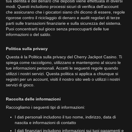
tua identità e del denaro che depositi viene effettuata in diversi
modi. Questi includono processi sicuri di verifica dell'account
che assicurano che i giocatori siano chi dicono di essere, regole
rigorose contro il riciclaggio di denaro e audit regolari di terze
parti sulle transazioni finanziarie e sulla sicurezza del sistema.
Puoi concentrarti sul gioco senza preoccuparti delle tue
informazioni o del saldo.
Politica sulla privacy
Questa è la Politica sulla privacy del Cherry Jackpot Casino. Ti
spiega come raccolgono, utilizzano e mantengono al sicuro le
tue informazioni personali. Accetti le seguenti regole quando
utilizzi i nostri servizi. Questa politica si applica a chiunque si
registri per un account, visiti il nostro sito web o utilizzi i nostri
servizi di gioco.
Raccolta delle informazioni
Raccogliamo i seguenti tipi di informazioni:
I dati personali includono il tuo nome, indirizzo, data di
nascita e informazioni di contatto
I dati finanziari includono informazioni sui tuoi pagamenti e