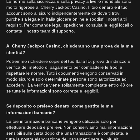
Le norme sulla sicurezza e sulla privacy a livello mondiale sono
molto rigorose al Cherry Jackpot Casino. Il tuo denaro e il tuo
account sono al sicuro indipendentemente da dove ti trovi,
purché sia legale in Italia giocare online e soddisfi i nostri altri
requisiti. Per domande legali specifiche, consulta le leggi locali o
contatta il nostro team di supporto.
Al Cherry Jackpot Casino, chiederanno una prova della mia
identità?
Potremmo richiedere copie del tuo Italia ID, prova di indirizzo e
verifica del metodo di pagamento per combattere le frodi e
rispettare le norme. Tutti i documenti vengono conservati in
modo sicuro e solo determinate persone sono autorizzate ad
accedervi. La verifica viene solitamente completata entro 48 ore
se tutte le informazioni sono corrette e leggibili.
Se deposito o prelevo denaro, come gestite le mie
informazioni bancarie?
Le tue informazioni bancarie vengono utilizzate solo per
effettuare depositi e prelievi. Non conserviamo mai informazioni
sensibili sulla carta dopo che una transazione è completata, e
tutta la nostra elaborazione dei pagamenti segue i più alti