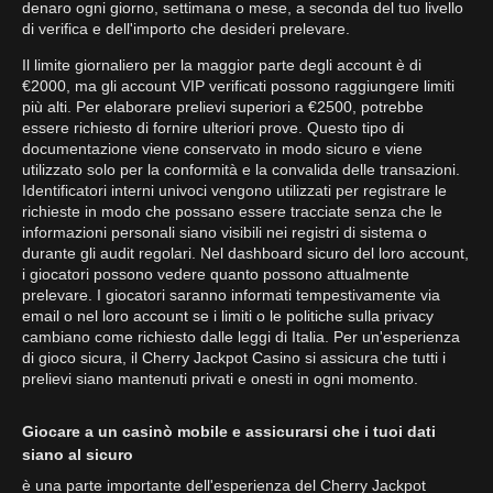
denaro ogni giorno, settimana o mese, a seconda del tuo livello
di verifica e dell'importo che desideri prelevare.
Il limite giornaliero per la maggior parte degli account è di
€2000, ma gli account VIP verificati possono raggiungere limiti
più alti. Per elaborare prelievi superiori a €2500, potrebbe
essere richiesto di fornire ulteriori prove. Questo tipo di
documentazione viene conservato in modo sicuro e viene
utilizzato solo per la conformità e la convalida delle transazioni.
Identificatori interni univoci vengono utilizzati per registrare le
richieste in modo che possano essere tracciate senza che le
informazioni personali siano visibili nei registri di sistema o
durante gli audit regolari. Nel dashboard sicuro del loro account,
i giocatori possono vedere quanto possono attualmente
prelevare. I giocatori saranno informati tempestivamente via
email o nel loro account se i limiti o le politiche sulla privacy
cambiano come richiesto dalle leggi di Italia. Per un'esperienza
di gioco sicura, il Cherry Jackpot Casino si assicura che tutti i
prelievi siano mantenuti privati e onesti in ogni momento.
Giocare a un casinò mobile e assicurarsi che i tuoi dati
siano al sicuro
è una parte importante dell'esperienza del Cherry Jackpot