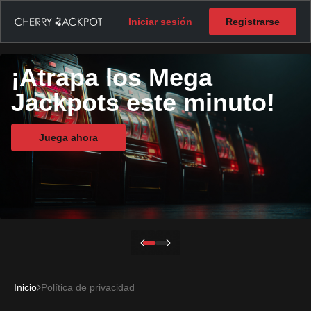
Iniciar sesión
Registrarse
¡Atrapa los Mega
Jackpots este minuto!
Juega ahora
Inicio
Política de privacidad