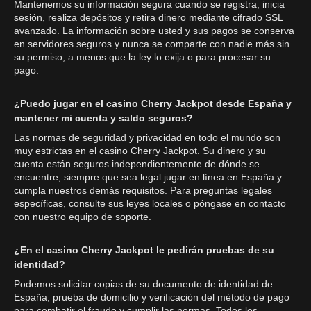
Mantenemos su información segura cuando se registra, inicia
sesión, realiza depósitos y retira dinero mediante cifrado SSL
avanzado. La información sobre usted y sus pagos se conserva
en servidores seguros y nunca se comparte con nadie más sin
su permiso, a menos que la ley lo exija o para procesar su
pago.
¿Puedo jugar en el casino Cherry Jackpot desde España y
mantener mi cuenta y saldo seguros?
Las normas de seguridad y privacidad en todo el mundo son
muy estrictas en el casino Cherry Jackpot. Su dinero y su
cuenta están seguros independientemente de dónde se
encuentre, siempre que sea legal jugar en línea en España y
cumpla nuestros demás requisitos. Para preguntas legales
específicas, consulte sus leyes locales o póngase en contacto
con nuestro equipo de soporte.
¿En el casino Cherry Jackpot le pedirán pruebas de su
identidad?
Podemos solicitar copias de su documento de identidad de
España, prueba de domicilio y verificación del método de pago
para combatir el fraude y cumplir las normas. Todos los