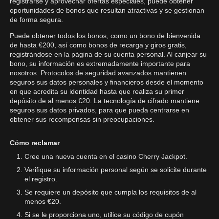
registrarse y aprovechar ofertas especiales, puede obtener
oportunidades de bonos que resultan atractivas y se gestionan
de forma segura.
Puede obtener todos los bonos, como un bono de bienvenida
de hasta €200, así como bonos de recarga y giros gratis,
registrándose en la página de su cuenta personal. Al canjear su
bono, su información es extremadamente importante para
nosotros. Protocolos de seguridad avanzados mantienen
seguros sus datos personales y financieros desde el momento
en que acredita su identidad hasta que realiza su primer
depósito de al menos €20. La tecnología de cifrado mantiene
seguros sus datos privados, para que pueda centrarse en
obtener sus recompensas sin preocupaciones.
Cómo reclamar
Cree una nueva cuenta en el casino Cherry Jackpot.
Verifique su información personal según se solicite durante
el registro.
Se requiere un depósito que cumpla los requisitos de al
menos €20.
Si se le proporciona uno, utilice su código de cupón