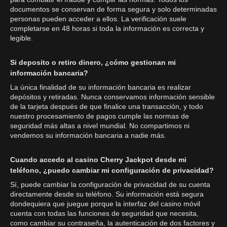
documentos se conservan de forma segura y solo determinadas
personas pueden acceder a ellos. La verificación suele
completarse en 48 horas si toda la información es correcta y
legible.
Si deposito o retiro dinero, ¿cómo gestionan mi
información bancaria?
La única finalidad de su información bancaria es realizar
depósitos y retiradas. Nunca conservamos información sensible
de la tarjeta después de que finalice una transacción, y todo
nuestro procesamiento de pagos cumple las normas de
seguridad más altas a nivel mundial. No compartimos ni
vendemos su información bancaria a nadie más.
Cuando accedo al casino Cherry Jackpot desde mi
teléfono, ¿puedo cambiar mi configuración de privacidad?
Sí, puede cambiar la configuración de privacidad de su cuenta
directamente desde su teléfono. Su información está segura
dondequiera que juegue porque la interfaz del casino móvil
cuenta con todas las funciones de seguridad que necesita,
como cambiar su contraseña, la autenticación de dos factores y