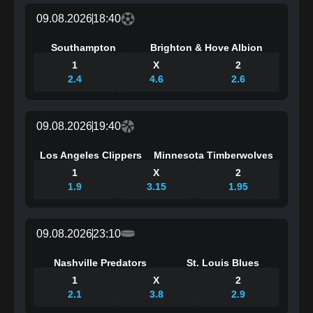
09.08.2026
18:40
Southampton
Brighton & Hove Albion
1
X
2
2.4
4.6
2.6
09.08.2026
19:40
Los Angeles Clippers
Minnesota Timberwolves
1
X
2
1.9
3.15
1.95
09.08.2026
23:10
Nashville Predators
St. Louis Blues
1
X
2
2.1
3.8
2.9