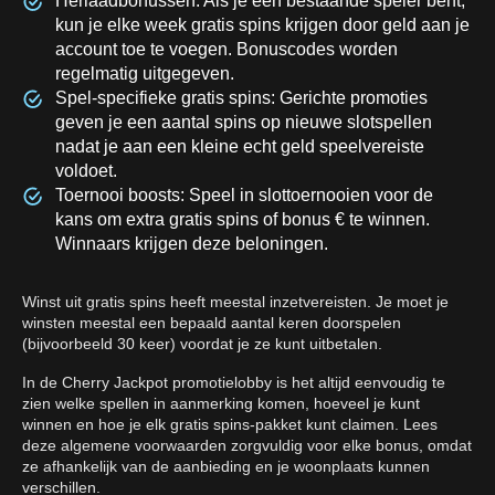
Herlaadbonussen: Als je een bestaande speler bent,
kun je elke week gratis spins krijgen door geld aan je
account toe te voegen. Bonuscodes worden
regelmatig uitgegeven.
Spel-specifieke gratis spins: Gerichte promoties
geven je een aantal spins op nieuwe slotspellen
nadat je aan een kleine echt geld speelvereiste
voldoet.
Toernooi boosts: Speel in slottoernooien voor de
kans om extra gratis spins of bonus € te winnen.
Winnaars krijgen deze beloningen.
Winst uit gratis spins heeft meestal inzetvereisten. Je moet je
winsten meestal een bepaald aantal keren doorspelen
(bijvoorbeeld 30 keer) voordat je ze kunt uitbetalen.
In de Cherry Jackpot promotielobby is het altijd eenvoudig te
zien welke spellen in aanmerking komen, hoeveel je kunt
winnen en hoe je elk gratis spins-pakket kunt claimen. Lees
deze algemene voorwaarden zorgvuldig voor elke bonus, omdat
ze afhankelijk van de aanbieding en je woonplaats kunnen
verschillen.