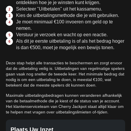
ontdekken hoe je je winsten kunt krijgen.
Selecteer "Uitbetalen" uit het kassamenu.
Kies de uitbetalingsmethode die je wilt gebruiken.
Je moet minimaal €100 invoeren om geld op te
nemen.
Verstuur je verzoek en wacht op een reactie.
Als dit je eerste uitbetaling is of als het bedrag hoger
is dan €500, moet je mogelijk een bewijs tonen.
Deze stap helpt alle transacties te beschermen en zorgt ervoor
dat de uitbetaling veilig is. Uitbetalingen van regelmatige spelers
gaan vaak nog sneller de tweede keer. Het minimale bedrag dat
nodig is om een uitbetaling te doen, is meestal €100, wat
betekent dat de meeste spelers dit kunnen doen.
Maximale uitbetalingsbedragen kunnen veranderen afhankelijk
van de betaalmethode die je kiest of de status van je account.
Het klantenserviceteam van Cherry Jackpot staat altijd klaar om
te helpen met vragen over uitbetalingslimieten of-tijden.
Plaats Uw Inzet