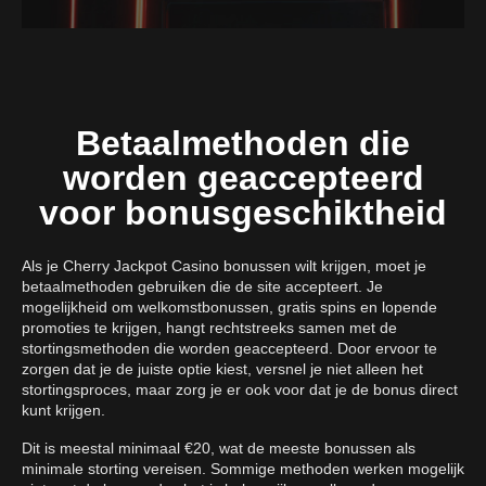
Betaalmethoden die
worden geaccepteerd
voor bonusgeschiktheid
Als je Cherry Jackpot Casino bonussen wilt krijgen, moet je
betaalmethoden gebruiken die de site accepteert. Je
mogelijkheid om welkomstbonussen, gratis spins en lopende
promoties te krijgen, hangt rechtstreeks samen met de
stortingsmethoden die worden geaccepteerd. Door ervoor te
zorgen dat je de juiste optie kiest, versnel je niet alleen het
stortingsproces, maar zorg je er ook voor dat je de bonus direct
kunt krijgen.
Dit is meestal minimaal €20, wat de meeste bonussen als
minimale storting vereisen. Sommige methoden werken mogelijk