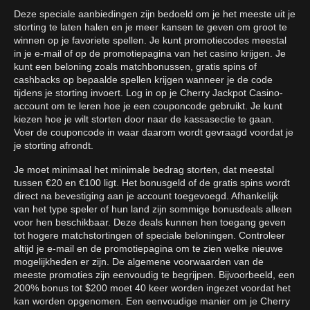
Deze speciale aanbiedingen zijn bedoeld om je het meeste uit je
storting te laten halen en je meer kansen te geven om groot te
winnen op je favoriete spellen. Je kunt promotiecodes meestal
in je e-mail of op de promotiepagina van het casino krijgen. Je
kunt een beloning zoals matchbonussen, gratis spins of
cashbacks op bepaalde spellen krijgen wanneer je de code
tijdens je storting invoert. Log in op je Cherry Jackpot Casino-
account om te leren hoe je een couponcode gebruikt. Je kunt
kiezen hoe je wilt storten door naar de kassasectie te gaan.
Voer de couponcode in waar daarom wordt gevraagd voordat je
je storting afrondt.
Je moet minimaal het minimale bedrag storten, dat meestal
tussen €20 en €100 ligt. Het bonusgeld of de gratis spins wordt
direct na bevestiging aan je account toegevoegd. Afhankelijk
van het type speler of hun land zijn sommige bonusdeals alleen
voor hen beschikbaar. Deze deals kunnen hen toegang geven
tot hogere matchstortingen of speciale beloningen. Controleer
altijd je e-mail en de promotiepagina om te zien welke nieuwe
mogelijkheden er zijn. De algemene voorwaarden van de
meeste promoties zijn eenvoudig te begrijpen. Bijvoorbeeld, een
200% bonus tot $200 moet 40 keer worden ingezet voordat het
kan worden opgenomen. Een eenvoudige manier om je Cherry