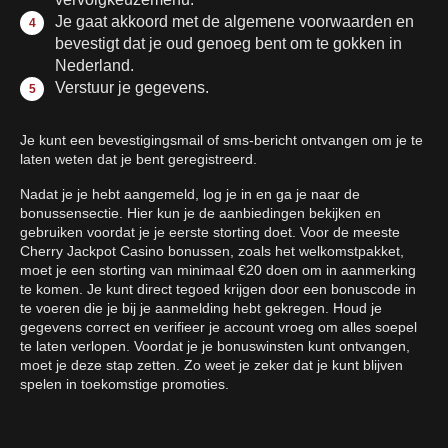
Je gaat akkoord met de algemene voorwaarden en
bevestigt dat je oud genoeg bent om te gokken in
Nederland.
Verstuur je gegevens.
Je kunt een bevestigingsmail of sms-bericht ontvangen om je te
laten weten dat je bent geregistreerd.
Nadat je je hebt aangemeld, log je in en ga je naar de
bonussensectie. Hier kun je de aanbiedingen bekijken en
gebruiken voordat je je eerste storting doet. Voor de meeste
Cherry Jackpot Casino bonussen, zoals het welkomstpakket,
moet je een storting van minimaal €20 doen om in aanmerking
te komen. Je kunt direct tegoed krijgen door een bonuscode in
te voeren die je bij je aanmelding hebt gekregen. Houd je
gegevens correct en verifieer je account vroeg om alles soepel
te laten verlopen. Voordat je je bonuswinsten kunt ontvangen,
moet je deze stap zetten. Zo weet je zeker dat je kunt blijven
spelen in toekomstige promoties.