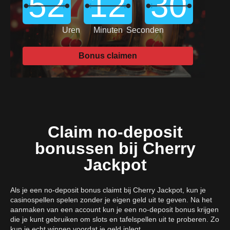
52
12
29
Uren
Minuten
Seconden
Bonus claimen
Claim no-deposit
bonussen bij Cherry
Jackpot
Als je een no-deposit bonus claimt bij Cherry Jackpot, kun je
casinospellen spelen zonder je eigen geld uit te geven. Na het
aanmaken van een account kun je een no-deposit bonus krijgen
die je kunt gebruiken om slots en tafelspellen uit te proberen. Zo
kun je echt winnen voordat je geld inlegt.