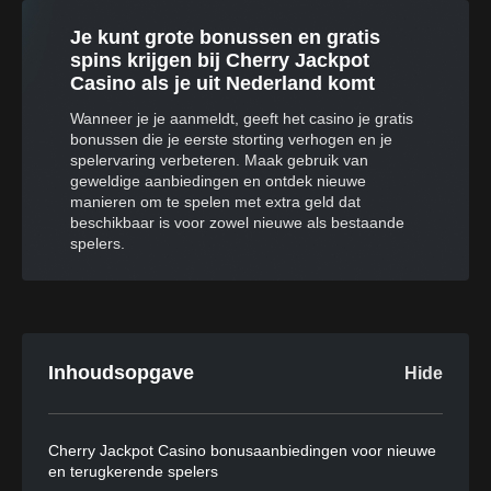
Je kunt grote bonussen en gratis
spins krijgen bij Cherry Jackpot
Casino als je uit Nederland komt
Wanneer je je aanmeldt, geeft het casino je gratis
bonussen die je eerste storting verhogen en je
spelervaring verbeteren. Maak gebruik van
geweldige aanbiedingen en ontdek nieuwe
manieren om te spelen met extra geld dat
beschikbaar is voor zowel nieuwe als bestaande
spelers.
Inhoudsopgave
Hide
Cherry Jackpot Casino bonusaanbiedingen voor nieuwe
en terugkerende spelers