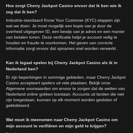
Hoe zorgt Cherry Jackpot Casino ervoor dat ik ben wie ik
zeg dat ik ben?
Industrie-standaard Know Your Customer (KYC)-stappen zijn
wat we doen. Je moet mogelijk een kopie van je door de
overheid uitgegeven ID, een bewijs van je adres en een manier
van betalen tonen. Deze verificatie helpt je account veilig te
houden en fraude te voorkomen. Het geven van correcte
informatie zorgt ervoor dat opnames snel worden verwerkt.
Kan ik legaal spelen bij Cherry Jackpot Casino als ik in
Nederland ben?
Er zijn beperkingen in sommige gebieden, maar Cherry Jackpot
Casino accepteert spelers uit vele plaatsen. Bekijk onze
Algemene voorwaarden om ervoor te zorgen dat de wetten van
Nederland online gokken toestaan. Accounts uit landen die niet
zijn toegestaan, kunnen op elk moment worden gesloten of
geblokkeerd.
Wat moet ik meenemen naar Cherry Jackpot Casino om
mijn account te verifiëren en mijn geld te krijgen?