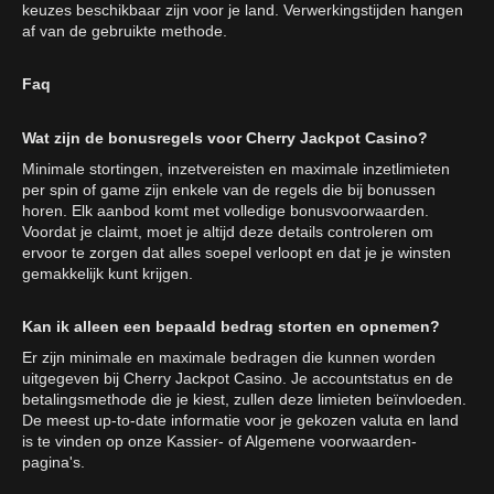
keuzes beschikbaar zijn voor je land. Verwerkingstijden hangen
af van de gebruikte methode.
Faq
Wat zijn de bonusregels voor Cherry Jackpot Casino?
Minimale stortingen, inzetvereisten en maximale inzetlimieten
per spin of game zijn enkele van de regels die bij bonussen
horen. Elk aanbod komt met volledige bonusvoorwaarden.
Voordat je claimt, moet je altijd deze details controleren om
ervoor te zorgen dat alles soepel verloopt en dat je je winsten
gemakkelijk kunt krijgen.
Kan ik alleen een bepaald bedrag storten en opnemen?
Er zijn minimale en maximale bedragen die kunnen worden
uitgegeven bij Cherry Jackpot Casino. Je accountstatus en de
betalingsmethode die je kiest, zullen deze limieten beïnvloeden.
De meest up-to-date informatie voor je gekozen valuta en land
is te vinden op onze Kassier- of Algemene voorwaarden-
pagina's.