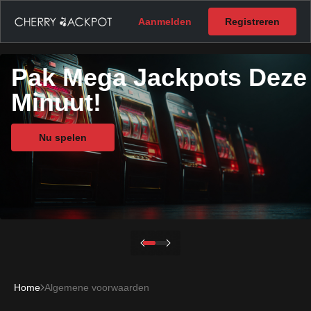
Aanmelden
Registreren
Pak Mega Jackpots Deze
Minuut!
Nu spelen
Home
Algemene voorwaarden