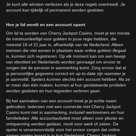
Je kunt alle winsten verliezen als je deze regels overtreedt. Je
account kan tijdelijk of permanent worden gesloten.
Hoe je lid wordt en een account opent
Om lid te worden van Cherry Jackpot Casino, moet je ten minste
de minimumleeftijd voor gokken in jouw regio hebben, die
meestal 18 of 21 jaar is, afhankelijk van de Nederland. Alleen
mensen die niet wonen in plaatsen waar online gokken illegaal
is, kunnen zich registreren. Op elk moment kan om een bewijs
van identiteit en Nederlands worden gevraagd om ervoor te
zorgen dat de persoon in aanmerking komt. Zorg ervoor dat al
je persoonlijke gegevens correct en up-to-date zijn wanneer je
je aanmeldt. Spelers kunnen slechts één account hebben. Als ze
er meer dan één maken, kunnen al hun gerelateerde profielen
worden gesloten en hun tegoeden verloren gaan.
Bij het aanmaken van een account moet je je echte naam
gebruiken. Iedereen met een connectie met Cherry Jackpot
Casino komt niet in aanmerking, inclusief werknemers en hun
familieleden. Alle accountactiviteit moet alleen voor plezier en
ontspanning worden gedaan, nooit voor werk of zaken. De
speler is verantwoordelijk voor het ervoor zorgen dat online
games spelen legaal is in hun Nederland. Cherry Jackpot