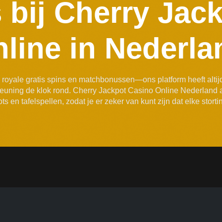
s bij Cherry Jac
nline in Nederla
s royale gratis spins en matchbonussen—ons platform heeft alti
rsteuning de klok rond. Cherry Jackpot Casino Online Nederland 
ots en tafelspellen, zodat je er zeker van kunt zijn dat elke stortin