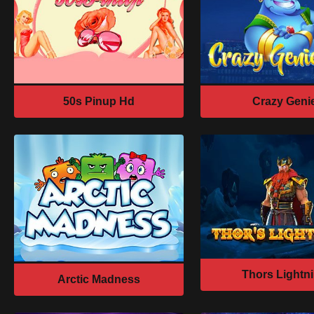
Met Cherry Jackpot Casino op je telefoon kun je altijd en
Naadloze app-vrije toegang en volledige spelkeuze
Doe mee aan de speciale evenementen van Cherry Jackpo
Hoe deel te nemen aan speciale evenementen
50s Pinup Hd
Crazy Geni
Word lid van de Cherry Jackpot Casino-winnaars: mense
Hoe haal je het meeste uit je tijd bij Cherry Jackpot Casi
Stap voor stap aanmelden bij Cherry Jackpot Casino
Lijst met dingen die je moet doen voordat je je registreert
Thors Lightn
Arctic Madness