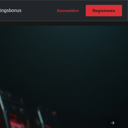
tingsbonus
Aanmelden
Registreren