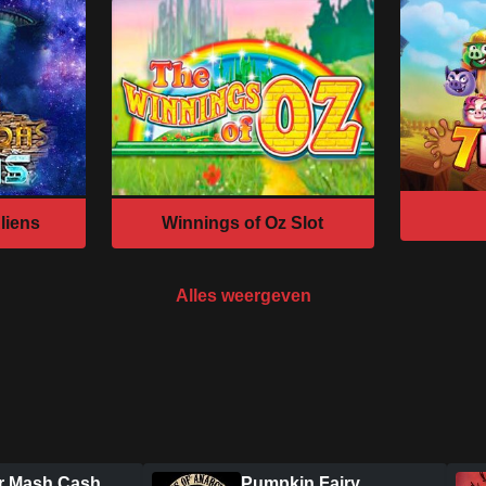
liens
Winnings of Oz Slot
Alles weergeven
Runecraft
Monster Mash Cash