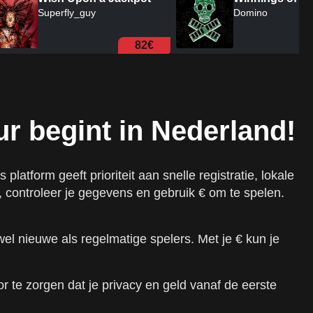
Accidental Genius
Superfly_guy
57€
r begint in Nederland!
form geeft prioriteit aan snelle registratie, lokale
, controleer je gegevens en gebruik € om te spelen.
wel nieuwe als regelmatige spelers. Met je € kun je
 te zorgen dat je privacy en geld vanaf de eerste