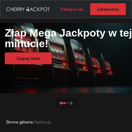
Zaloguj się
Zarejestruj
Złap Mega Jackpoty w tej
minucie!
Zagraj teraz
Strona główna
Aplikacja