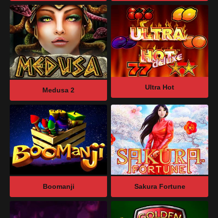
Ultra Hot
Medusa 2
Boomanji
Sakura Fortune