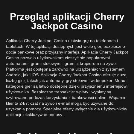
Przegląd aplikacji Cherry
Jackpot Casino
Aplikacja Cherry Jackpot Casino ułatwia grę na telefonach i
tabletach. W tej aplikacji dostępnych jest wiele gier, bezpieczne
opcje bankowe oraz przyjazny interfejs. Aplikacja Cherry Jackpot
Casino pozwala użytkownikom cieszyć się popularnymi
automatami, grami stołowymi i grami z krupierem na żywo.
Platforma jest dostępna zarówno na urządzeniach z systemem
Android, jak i iOS. Aplikacja Cherry Jackpot Casino oferuje dużą
liczbę gier, takich jak automaty, gry stołowe i wideopoker. Menu i
kategorie gier są łatwo dostępne dzięki przyjaznemu interfejsowi
użytkownika. Bezpieczne transakcje: wpłaty i wypłaty są
szyfrowane podczas korzystania z bankowości online. Wsparcie
klienta 24/7: czat na żywo i e-mail mogą być używane do
uzyskania pomocy. Specjalne oferty wyłącznie dla użytkowników
aplikacji: ekskluzywne bonusy.