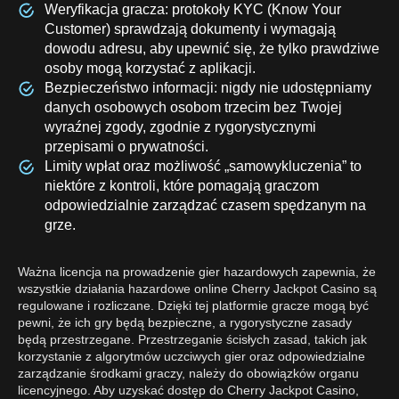
Weryfikacja gracza: protokoły KYC (Know Your
Customer) sprawdzają dokumenty i wymagają
dowodu adresu, aby upewnić się, że tylko prawdziwe
osoby mogą korzystać z aplikacji.
Bezpieczeństwo informacji: nigdy nie udostępniamy
danych osobowych osobom trzecim bez Twojej
wyraźnej zgody, zgodnie z rygorystycznymi
przepisami o prywatności.
Limity wpłat oraz możliwość „samowykluczenia” to
niektóre z kontroli, które pomagają graczom
odpowiedzialnie zarządzać czasem spędzanym na
grze.
Ważna licencja na prowadzenie gier hazardowych zapewnia, że
wszystkie działania hazardowe online Cherry Jackpot Casino są
regulowane i rozliczane. Dzięki tej platformie gracze mogą być
pewni, że ich gry będą bezpieczne, a rygorystyczne zasady
będą przestrzegane. Przestrzeganie ścisłych zasad, takich jak
korzystanie z algorytmów uczciwych gier oraz odpowiedzialne
zarządzanie środkami graczy, należy do obowiązków organu
licencyjnego. Aby uzyskać dostęp do Cherry Jackpot Casino,