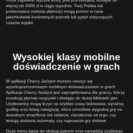
może zapewnić wyższe limity, jeśli potrzebujesz dostępu do
więcej niż 4000 zł w ciągu tygodnia. Twój Polska lub
preferowana metoda płatności mogą pomóc w razie
jakichkolwiek konkretnych potrzeb lub pytań dotyczących
czasów wypłat.
Wysokiej klasy mobilne
doświadczenie w grach
W aplikacji Cherry Jackpot możesz cieszyć się
wysokopremiumowym mobilnym doświadczeniem w grach.
Aplikacja Cherry Jackpot jest zaprojektowana dla graczy, którzy
oczekują płynnej rozgrywki i dostępu do dużej biblioteki gier.
Użytkownicy mogą liczyć na szybkie czasy ładowania, wyraźną
grafikę oraz łatwą nawigację, która umożliwia wygodną grę na
dowolnym smartfonie lub tablecie, niezależnie od tego, czy
testują ulubione automaty, czy najnowsze gry stołowe.
Duże menu łatwe do obsługi palcem oraz narzędzia szybkiego