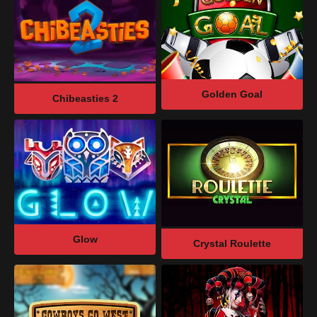
Golden Goal
Chibeasties 2
Glow
Crystal Roulette