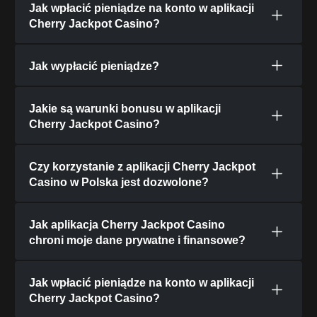
Jak wpłacić pieniądze na konto w aplikacji
Cherry Jackpot Casino?
Jak wypłacić pieniądze?
Jakie są warunki bonusu w aplikacji
Cherry Jackpot Casino?
Czy korzystanie z aplikacji Cherry Jackpot
Casino w Polska jest dozwolone?
Jak aplikacja Cherry Jackpot Casino
chroni moje dane prywatne i finansowe?
Jak wpłacić pieniądze na konto w aplikacji
Cherry Jackpot Casino?