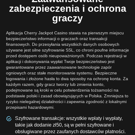
zabezpieczenia i ochrona
graczy
Aplikacja Cherry Jackpot Casino stawia na pierwszym miejscu
bezpieczeństwo informacji o graczach oraz transakcji
finansowych. Do przesyłania wszystkich danych osobowych
używane jest silne szyfrowanie SSL, co chroni poufne informacje
przed dostępem osób nieupoważnionych. Podczas rejestracji w
aplikacji i dokonywania wypłat Twoje bezpieczeństwo jest
gwarantowane przez zaawansowane technologie zapór
ogniowych oraz stałe monitorowanie systemu. Bezpieczne
logowania i złożone hasła to dwa sposoby na ochronę konta. Za
każdym razem, gdy gracz tworzy lub zmienia konto,
podejmowane są kroki w celu potwierdzenia tożsamości na
podstawie polski i zasad obowiązujących w Polska. Zmniejsza to
ryzyko nielegalnej działalności i zapewnia zgodność z lokalnymi
przepisami hazardowymi.
Szyfrowane transakcje: wszystkie wpłaty i wypłaty,
takie jak dodanie zł50, są w pełni szyfrowane i
obsługiwane przez zaufanych dostawców płatności.