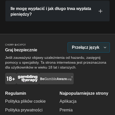
Ile mogę wypłacić i jak długo trwa wypłata
pieniędzy?
Przełącz język
Graj bezpiecznie
Jeśli zauważysz objawy uzależnienia od hazardu, zasięgnij
pomocy u specjalisty. Ta strona internetowa jest przeznaczona
dla użytkowników w wieku 18 lat i starszych.
Regulamin
Najpopularniejsze strony
Polityka plików cookie
Aplikacja
Polityka prywatności
Premia