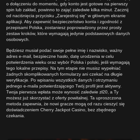
o dołączeniu do momentu, gdy konto jest gotowe na pierwszy
spin lub zakład, powinno to zająć zaledwie kilka minut. Zacznij
od naciśnięcia przycisku „Zarejestruj się” w głównym ekranie
aplikacji. Aby zapewnić bezpieczeństwo konta i zgodność z
przepisami Polska, zostaniesz poprowadzony przez prosty
zestaw kroków, które wymagają jedynie podstawowych danych
osobowych.
Będziesz musiał podać swoje pełne imię i nazwisko, ważny
adres e-mail, bezpieczne hasło, datę urodzenia w celu
potwierdzenia wieku oraz wybór Polska i polski, jeśli wymagają
tego lokalne przepisy. Na tym etapie nie musisz wypełniać
żadnych skomplikowanych formularzy ani czekać na długie
weryfikacje. Po wpisaniu wszystkich danych i otrzymaniu
jednego e-maila potwierdzającego Twój profil jest aktywny.
Twoja pierwsza wpłata może wynosić zaledwie zł20, a Ty
możesz już skorzystać z oferty powitalnej. Ta uproszczona
metoda zapewnia, że nowi gracze mogą od razu cieszyć się
doświadczeniem Cherry Jackpot Casino, bez zbędnego
czekania.