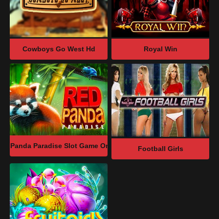
Cowboys Go West Hd
Royal Win
ed Panda Paradise Slot Game Online
Football Girls