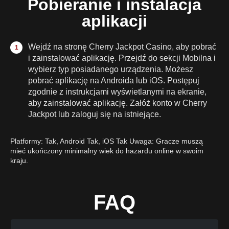
Pobieranie i instalacja
aplikacji
Wejdź na stronę Cherry Jackpot Casino, aby pobrać
i zainstalować aplikację. Przejdź do sekcji Mobilna i
wybierz typ posiadanego urządzenia. Możesz
pobrać aplikację na Androida lub iOS. Postępuj
zgodnie z instrukcjami wyświetlanymi na ekranie,
aby zainstalować aplikację. Załóż konto w Cherry
Jackpot lub zaloguj się na istniejące.
Platformy: Tak, Android Tak, iOS Tak Uwaga: Gracze muszą
mieć ukończony minimalny wiek do hazardu online w swoim
kraju.
FAQ