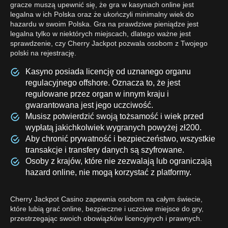
gracze muszą upewnić się, że gra w kasynach online jest
legalna w ich Polska oraz że ukończyli minimalny wiek do
hazardu w swoim Polska. Gra na prawdziwe pieniądze jest
legalna tylko w niektórych miejscach, dlatego ważne jest
sprawdzenie, czy Cherry Jackpot pozwala osobom z Twojego
polski na rejestrację.
Kasyno posiada licencję od uznanego organu
regulacyjnego offshore. Oznacza to, że jest
regulowane przez organ w innym kraju i
gwarantowana jest jego uczciwość.
Musisz potwierdzić swoją tożsamość i wiek przed
wypłatą jakichkolwiek wygranych powyżej zł200.
Aby chronić prywatność i bezpieczeństwo, wszystkie
transakcje i transfery danych są szyfrowane.
Osoby z krajów, które nie zezwalają lub ograniczają
hazard online, nie mogą korzystać z platformy.
Cherry Jackpot Casino zapewnia osobom na całym świecie,
które lubią grać online, bezpieczne i uczciwe miejsce do gry,
przestrzegając swoich obowiązków licencyjnych i prawnych.