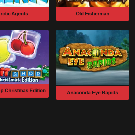
rctic Agents
Old Fisherman
op Christmas Edition
Anaconda Eye Rapids