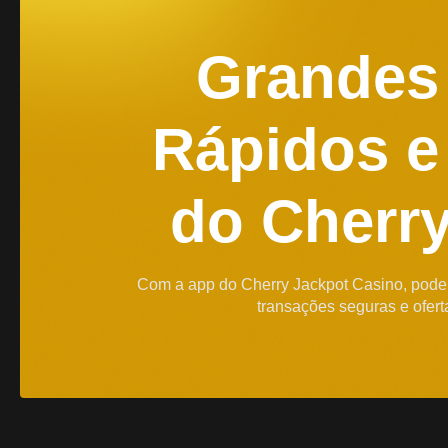
Grandes 
Rápidos e
do Cherry
Com a app do Cherry Jackpot Casino, pode d
transações seguras e ofert