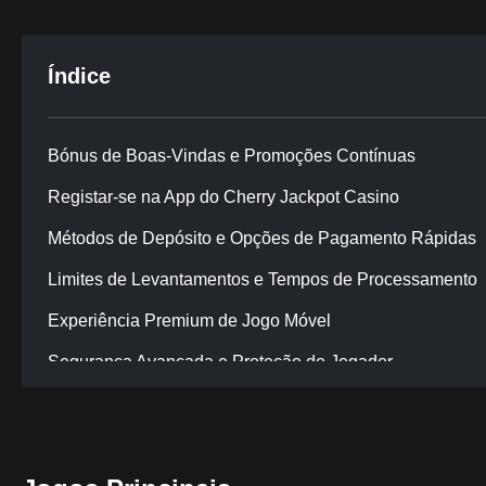
Índice
Bónus de Boas-Vindas e Promoções Contínuas
Registar-se na App do Cherry Jackpot Casino
Métodos de Depósito e Opções de Pagamento Rápidas
Limites de Levantamentos e Tempos de Processamento
Experiência Premium de Jogo Móvel
Segurança Avançada e Proteção do Jogador
Visão Geral da App do Cherry Jackpot Casino
Transferir e Instalar a App