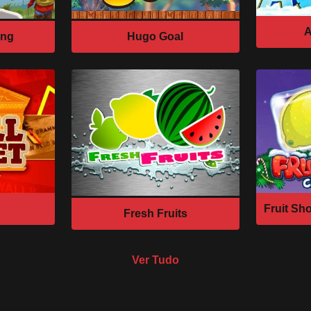
A
ing
Hugo Goal
Fruit Sh
Fresh Fruits
Ver Tudo