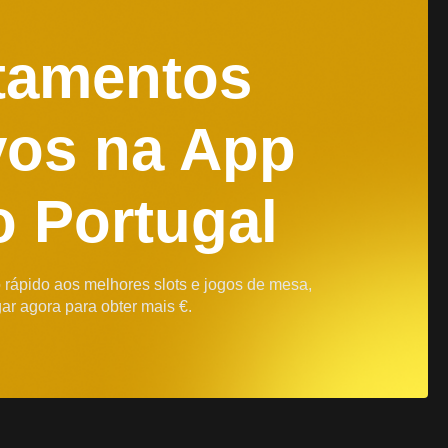
ntamentos
vos na App
o Portugal
 rápido aos melhores slots e jogos de mesa,
ar agora para obter mais €.