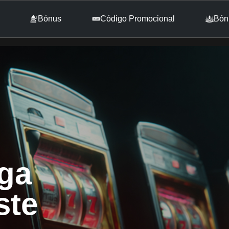
Bónus
Código Promocional
Bón
ga
ste