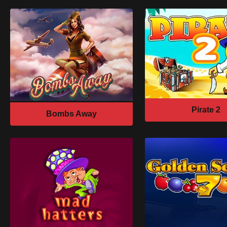
Zrozumienie wymagań dotyczących obrotu bonusem oraz
Warunki bonusu, które powinieneś znać
Kod promocyjny Cherry Jackpot Casino
Pirate 2
Bombs Away