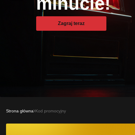
minucie!
Zagraj teraz
Strona główna
Kod promocyjny