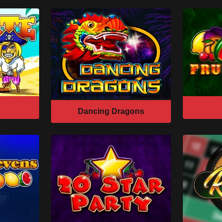
 limitów
Dancing Dragons