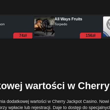
Bonus
Pirate 2
greatperson
110zł
74zł
kowej wartości w Cherry
nia dodatkowej wartości w Cherry Jackpot Casino. Nowi
y wpłacie lub rejestracji. Daje to dostęp do specjalnyc