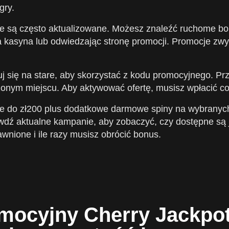
gry.
które są często aktualizowane. Możesz znaleźć ruchome b
ra kasyna lub odwiedzając stronę promocji. Promocje zwy
 się na stare, aby skorzystać z kodu promocyjnego. Prz
ym miejscu. Aby aktywować ofertę, musisz wpłacić co 
ie do zł200 plus dodatkowe darmowe spiny na wybrany
awdź aktualne kampanie, aby zobaczyć, czy dostępne są j
awnione i ile razy musisz obrócić bonus.
mocyjny Cherry Jackpot