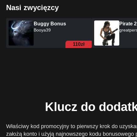
Nasi zwycięzcy
Eastern Emeralds
Buggy 
Troyano
Booya39
27zł
Klucz do dodat
Właściwy kod promocyjny to pierwszy krok do uzyska
założą konto i użyją najnowszego kodu bonusowego prz