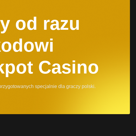
y od razu
kodowi
kpot Casino
przygotowanych specjalnie dla graczy polski.