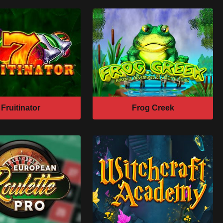
Fruitinator
Frog Creek