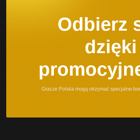
Odbierz 
dzięk
promocyjne
Gracze Polska mogą otrzymać specjalne bonus