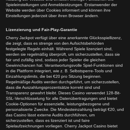
Spieleinstellungen und Anmeldesitzungen. Erstanwender der
Website werden über Cookies informiert und können ihre
Einstellungen jederzeit über ihren Browser ändern.
Lizenzierung und Fair-Play-Garantie
Cherry Jackpot verfügt über eine anerkannte Glücksspiellizenz,
die zeigt, dass es strenge von den Aufsichtsbehörden
festgelegte Regeln einhält. Während Spiele lizenziert sind,
werden sie regelmäßig überprüft, um sicherzustellen, dass sie
fair und zufällig sind, sodass jeder Spieler die gleichen
Gewinnchancen hat. Verantwortungsvolle Spiel-Funktionen sind
in die Plattform integriert, wie z. B. Selbstsperre-Tools und
Einzahlungslimits, die bei €20 pro Sitzung beginnen.
Regelmäßige Audits werden durchgeführt, um sicherzustellen,
dass die Auszahlungsprozentsätze korrekt sind und
Transparenz gewahrt bleibt. Dieses Casino verwendet 128-Bit-
SSL-Verschlüsselung für alle Datenübertragungen und bietet
Cookie-Optionen für essenzielle, leistungsbezogene und
personalisierte Zwecke. Die Mindesteinzahlung beträgt €20, und
das Casino lässt externe Audits durchführen, um
sicherzustellen, dass es lizenziert ist und faire
Spielaufzeichnungen vorliegen. Cherry Jackpot Casino bietet