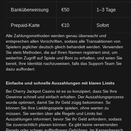
Banküberweisung
€50
1–3 Tage
Prepaid-Karte
€10
Sofort
Alle Zahlungsmethoden werden genau überwacht und
entsprechen allen Vorschriften, sodass alle Transaktionen von
Spielern jeglicher deutsch gleich behandelt werden. Verwenden
Sie stets Methoden, die auf Ihren Namen registriert sind, um
weiterhin Zugriff auf Spiele und Boni zu erhalten, und seien Sie
bereit, Ihre Identität nachzuweisen, falls das Support-Team Sie
dazu auffordert.
Einfache und schnelle Auszahlungen mit klaren Limits
Bei Cherry Jackpot Casino ist es so konzipiert, dass Sie Ihre
Gewinne schnell und einfach erhalten. Der Auszahlungsprozess
wurde optimiert, damit Sie Ihr Geld zügig bekommen. So
können Sie Ihre Lieblingsspiele spielen, ohne warten zu
müssen. Sie werden über alle Regeln und Limits bei
Auszahlungen informiert, bevor Sie Ihr Geld anfordern, sodass
Sie zuversichtlich planen können. Es gibt keine verwirrenden
Regeln oder schwer auffindbaren Gebühren. Im Kassenbereich