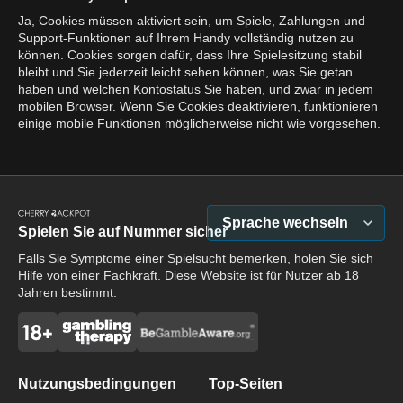
Ja, Cookies müssen aktiviert sein, um Spiele, Zahlungen und
Support-Funktionen auf Ihrem Handy vollständig nutzen zu
können. Cookies sorgen dafür, dass Ihre Spielesitzung stabil
bleibt und Sie jederzeit leicht sehen können, was Sie getan
haben und welchen Kontostatus Sie haben, und zwar in jedem
mobilen Browser. Wenn Sie Cookies deaktivieren, funktionieren
einige mobile Funktionen möglicherweise nicht wie vorgesehen.
Sprache wechseln
Spielen Sie auf Nummer sicher
Falls Sie Symptome einer Spielsucht bemerken, holen Sie sich
Hilfe von einer Fachkraft. Diese Website ist für Nutzer ab 18
Jahren bestimmt.
Nutzungsbedingungen
Top-Seiten