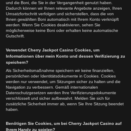
und die Boni, die Sie in der Vergangenheit genutzt haben.
Dadurch können wir Ihnen relevante Angebote anzeigen, Ihren
Umsatzfortschritt verfolgen und sicherstellen, dass die von
Ihnen gewählten Boni automatisch mit Ihrem Konto verknüpft
werden. Wenn Sie Cookies deaktivieren, sehen Sie
möglicherweise keine Boni oder erhalten keine automatische
Gutschrift.
Verwendet Cherry Jackpot Casino Cookies, um
Informationen über mein Konto und dessen Verifizierung zu
speichern?
Als Sicherheitsmaßnahme speichern wir keine finanziellen,
persönlichen oder Identitätsdokumente in Cookies. Cookies
werden nur verwendet, um Sitzungen sicher zu halten und die
Navigation zu verbessern. Gemäß internationalen
Datenschutzgesetzen werden Ihre Verifizierungsdokumente
verschlüsselt und sicher aufbewahrt. Melden Sie sich für
zusätzliche Sicherheit immer ab, wenn Sie Ihre Sitzung beendet
haben.
Benötigen Sie Cookies, um bei Cherry Jackpot Casino auf
Ihrem Handy zu spielen?