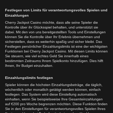
Festlegen von Limits für verantwortungsvolles Spielen und
Einzahlungen
Cherry Jackpot Casino möchte, dass alle seine Spieler die
Kontrolle über ihr Glücksspiel behalten, und unterstützt sie
dabei. Mit den von uns bereitgestellten Tools und Einstellungen
können Sie die Kontrolle über Ihr Erlebnis übernehmen und
sicherstellen, dass es weiterhin spaßig und sicher bleibt. Das
Festlegen persönlicher Einzahlungslimits ist eine der wichtigsten
Funktionen bei Cherry Jackpot Casino. Mit diesen Limits können
Sie steuern, wie viel echtes Geld Sie innerhalb eines
bestimmten Zeitraums Ihrem Spielkonto hinzufügen. Dies hilft
Ihnen, Ihr Budget einzuhalten.
Einzahlungslimits festlegen
Spieler können die höchsten Einzahlungsbeträge, die täglich,
wöchentlich oder monatlich getätigt werden können, einfach
festlegen. Das System wird diese Einstellung automatisch
einhalten, wenn Sie beispielsweise Ihre Gesamteinzahlungen
auf €200 pro Woche begrenzen möchten. Diese Funktion finden
Sie in den Einstellungen für verantwortungsvolles Spielen Ihres