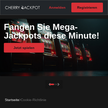
Anmelden
Registrieren
Fangen Sie Mega-
Jackpots diese Minute!
Jetzt spielen
Startseite
Cookie-Richtlinie