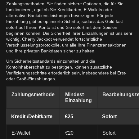
Zahlungsmethoden. Sie finden sichere Optionen, die für Sie
funktionieren, egal ob Sie Kreditkarten, E-Wallets oder
alternative Bankdienstleistungen bevorzugen. Für jede
Einzahlung gibt es optimierte Schritte, sodass das Geld fast
sofort auf Ihrem Konto ist und Sie sofort mit dem Spielen
beginnen können. Die Sicherheit Ihrer Einzahlungen ist uns sehr
wichtig. Cherry Jackpot verwendet fortschrittliche
Verschlüsselungsprotokolle, um alle Ihre Finanztransaktionen
und Ihre privaten Bankdaten sicher zu halten.
Um Sicherheitsstandards einzuhalten und die
Kontoinhaberschaft zu bestätigen, können zusätzliche
Verifizierungsschritte erforderlich sein, insbesondere bei Erst-
oder Groß-Einzahlungen.
Zahlungsmethode
Mindest-
Bearbeitungsze
Einzahlung
Kredit-/Debitkarte
€25
Sofort
E-Wallet
€20
Sofort