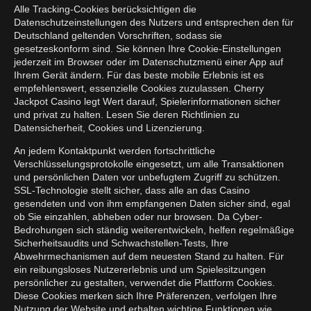
Alle Tracking-Cookies berücksichtigen die
Datenschutzeinstellungen des Nutzers und entsprechen den für
Deutschland geltenden Vorschriften, sodass sie
gesetzeskonform sind. Sie können Ihre Cookie-Einstellungen
jederzeit im Browser oder im Datenschutzmenü einer App auf
Ihrem Gerät ändern. Für das beste mobile Erlebnis ist es
empfehlenswert, essenzielle Cookies zuzulassen. Cherry
Jackpot Casino legt Wert darauf, Spielerinformationen sicher
und privat zu halten. Lesen Sie deren Richtlinien zu
Datensicherheit, Cookies und Lizenzierung.
An jedem Kontaktpunkt werden fortschrittliche
Verschlüsselungsprotokolle eingesetzt, um alle Transaktionen
und persönlichen Daten vor unbefugtem Zugriff zu schützen.
SSL-Technologie stellt sicher, dass alle an das Casino
gesendeten und von ihm empfangenen Daten sicher sind, egal
ob Sie einzahlen, abheben oder nur browsen. Da Cyber-
Bedrohungen sich ständig weiterentwickeln, helfen regelmäßige
Sicherheitsaudits und Schwachstellen-Tests, Ihre
Abwehrmechanismen auf dem neuesten Stand zu halten. Für
ein reibungsloses Nutzererlebnis und um Spielesitzungen
persönlicher zu gestalten, verwendet die Plattform Cookies.
Diese Cookies merken sich Ihre Präferenzen, verfolgen Ihre
Nutzung der Website und erhalten wichtige Funktionen wie