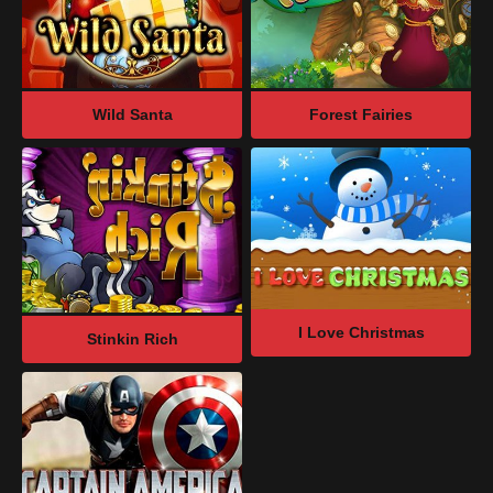
Wild Santa
Forest Fairies
I Love Christmas
White Rabbit Microgaming