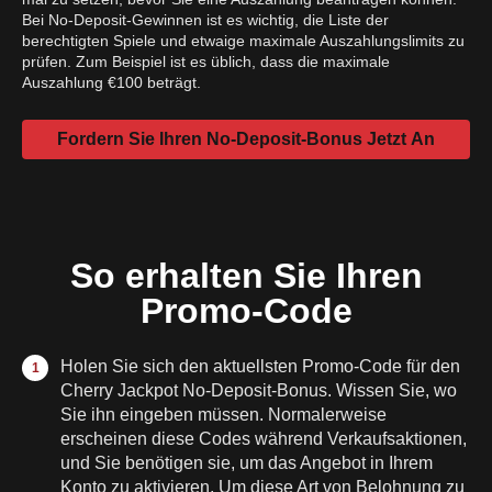
Bei No-Deposit-Gewinnen ist es wichtig, die Liste der
berechtigten Spiele und etwaige maximale Auszahlungslimits zu
prüfen. Zum Beispiel ist es üblich, dass die maximale
Auszahlung €100 beträgt.
Fordern Sie Ihren No-Deposit-Bonus Jetzt An
So erhalten Sie Ihren
Promo-Code
Holen Sie sich den aktuellsten Promo-Code für den
Cherry Jackpot No-Deposit-Bonus. Wissen Sie, wo
Sie ihn eingeben müssen. Normalerweise
erscheinen diese Codes während Verkaufsaktionen,
und Sie benötigen sie, um das Angebot in Ihrem
Konto zu aktivieren. Um diese Art von Belohnung zu