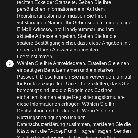
rechten Ecke der Startseite. Geben Sie Ihre
persönlichen Informationen ein. Auf dem
Registrierungsformular müssen Sie Ihren
vollständigen Namen, Ihr Geburtsdatum, eine gültige
E-Mail-Adresse, Ihre Handynummer und Ihre
aktuelle Adresse eingeben. Stellen Sie für die
spätere Bestätigung sicher, dass diese Angaben mit
denen auf Ihren Ausweisdokumenten
übereinstimmen.
Wählen Sie Ihre Anmeldedaten. Erstellen Sie einen
eindeutigen Benutzernamen und ein starkes
Passwort. Diese können Sie nun verwenden, um auf
Ihr Konto zuzugreifen. Um sicherzustellen, dass Sie
berechtigt sind und die Regeln des Casinos
einhalten, können einige Registrierungsformulare
diese Informationen erfragen. Wählen Sie Ihr
Deutschland und Ihr deutsch. Wenn Sie den
Nutzungsbedingungen und der
Datenschutzerklärung zustimmen, markieren Sie die
Kästchen, die "Accept" und "I agree" sagen. Senden
Sie Ihre Registrierung ab. Um abzuschließen,