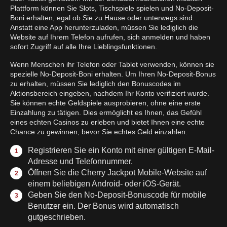
Plattform können Sie Slots, Tischspiele spielen und No-Deposit-
Boni erhalten, egal ob Sie zu Hause oder unterwegs sind.
Anstatt eine App herunterzuladen, müssen Sie lediglich die
Website auf Ihrem Telefon aufrufen, sich anmelden und haben
sofort Zugriff auf alle Ihre Lieblingsfunktionen.
Wenn Menschen ihr Telefon oder Tablet verwenden, können sie
spezielle No-Deposit-Boni erhalten. Um Ihren No-Deposit-Bonus
zu erhalten, müssen Sie lediglich den Bonuscodes im
Aktionsbereich eingeben, nachdem Ihr Konto verifiziert wurde.
Sie können echte Geldspiele ausprobieren, ohne eine erste
Einzahlung zu tätigen. Dies ermöglicht es Ihnen, das Gefühl
eines echten Casinos zu erleben und bietet Ihnen eine echte
Chance zu gewinnen, bevor Sie echtes Geld einzahlen.
Registrieren Sie ein Konto mit einer gültigen E-Mail-
Adresse und Telefonnummer.
Öffnen Sie die Cherry Jackpot Mobile-Website auf
einem beliebigen Android- oder iOS-Gerät.
Geben Sie den No-Deposit-Bonuscode für mobile
Benutzer ein. Der Bonus wird automatisch
gutgeschrieben.