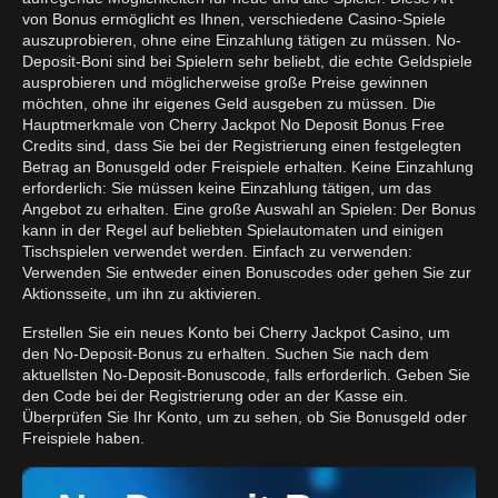
von Bonus ermöglicht es Ihnen, verschiedene Casino-Spiele
auszuprobieren, ohne eine Einzahlung tätigen zu müssen. No-
Deposit-Boni sind bei Spielern sehr beliebt, die echte Geldspiele
ausprobieren und möglicherweise große Preise gewinnen
möchten, ohne ihr eigenes Geld ausgeben zu müssen. Die
Hauptmerkmale von Cherry Jackpot No Deposit Bonus Free
Credits sind, dass Sie bei der Registrierung einen festgelegten
Betrag an Bonusgeld oder Freispiele erhalten. Keine Einzahlung
erforderlich: Sie müssen keine Einzahlung tätigen, um das
Angebot zu erhalten. Eine große Auswahl an Spielen: Der Bonus
kann in der Regel auf beliebten Spielautomaten und einigen
Tischspielen verwendet werden. Einfach zu verwenden:
Verwenden Sie entweder einen Bonuscodes oder gehen Sie zur
Aktionsseite, um ihn zu aktivieren.
Erstellen Sie ein neues Konto bei Cherry Jackpot Casino, um
den No-Deposit-Bonus zu erhalten. Suchen Sie nach dem
aktuellsten No-Deposit-Bonuscode, falls erforderlich. Geben Sie
den Code bei der Registrierung oder an der Kasse ein.
Überprüfen Sie Ihr Konto, um zu sehen, ob Sie Bonusgeld oder
Freispiele haben.