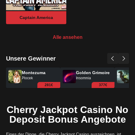
Captain America
Alle ansehen
Unsere Gewinner
Montezuma
Golden Grimoire
Da
Plocek
Insomnia
Kn
281€
377€
Cherry Jackpot Casino No
Deposit Bonus Angebote
Eines der Dinge, die Cherry Jackpot Casino auszeichnen, ist,