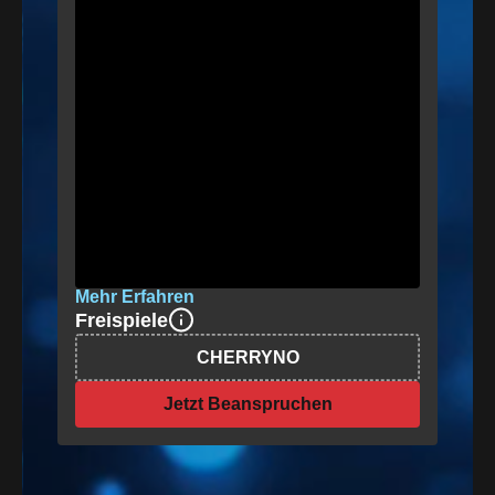
Mehr Erfahren
Freispiele
CHERRYNO
Jetzt Beanspruchen