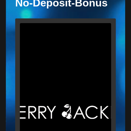
No-Deposit-Bonus