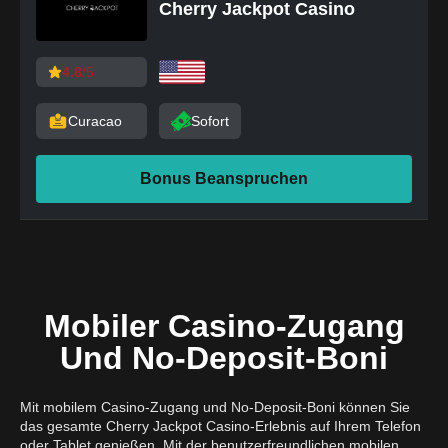
Cherry Jackpot Casino
4.8
/5
Curacao
Sofort
Bonus Beanspruchen
Mobiler Casino-Zugang
Und No-Deposit-Boni
Mit mobilem Casino-Zugang und No-Deposit-Boni können Sie
das gesamte Cherry Jackpot Casino-Erlebnis auf Ihrem Telefon
oder Tablet genießen. Mit der benutzerfreundlichen mobilen