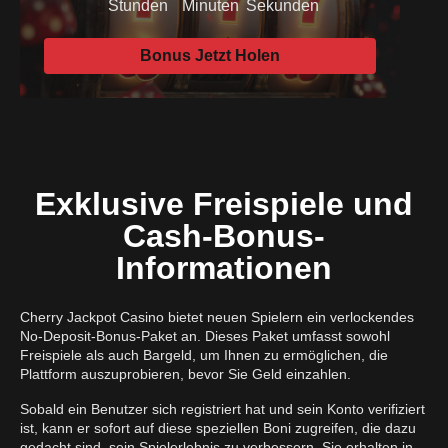
Stunden
Minuten
Sekunden
Bonus Jetzt Holen
Exklusive Freispiele und
Cash-Bonus-
Informationen
Cherry Jackpot Casino bietet neuen Spielern ein verlockendes
No-Deposit-Bonus-Paket an. Dieses Paket umfasst sowohl
Freispiele als auch Bargeld, um Ihnen zu ermöglichen, die
Plattform auszuprobieren, bevor Sie Geld einzahlen.
Sobald ein Benutzer sich registriert hat und sein Konto verifiziert
ist, kann er sofort auf diese speziellen Boni zugreifen, die dazu
gedacht sind, sein Spielerlebnis zu verbessern. Sie erhalten in