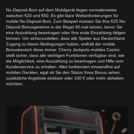
No-Deposit-Boni auf dem Mobilgerät liegen normalerweise
zwischen €20 und €50. Es gibt klare Wettanforderungen für
mobile No-Deposit-Boni. Zum Beispiel müssen Sie Ihre €25 No-
Deposit-Bonusgewinne in der Regel 40-mal setzen, bevor Sie
eine Auszahlung beantragen oder Ihre erste Einzahlung tätigen
können. Um sicherzustellen, dass alle Spieler aus Deutschland
Zugang zu klaren Bedingungen haben, enthält der mobile
Bonusbereich diese immer. Cherry Jackpots mobiles Casino
stellt sicher, dass alle wichtigen Funktionen verfügbar sind, wie
die Möglichkeit, eine Auszahlung zu beantragen und Hilfe vom
Kundenservice zu erhalten. Alles funktioniert einwandfrei auf
mobilen Geräten, egal ob Sie den Status Ihres Bonus sehen,
zusätzliche Angebote einlösen oder 100 € oder mehr abheben
möchten.