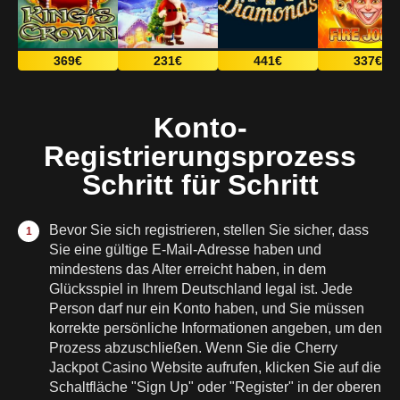
369€
231€
441€
337€
Konto-
Registrierungsprozess
Schritt für Schritt
Bevor Sie sich registrieren, stellen Sie sicher, dass
Sie eine gültige E-Mail-Adresse haben und
mindestens das Alter erreicht haben, in dem
Glücksspiel in Ihrem Deutschland legal ist. Jede
Person darf nur ein Konto haben, und Sie müssen
korrekte persönliche Informationen angeben, um den
Prozess abzuschließen. Wenn Sie die Cherry
Jackpot Casino Website aufrufen, klicken Sie auf die
Schaltfläche "Sign Up" oder "Register" in der oberen