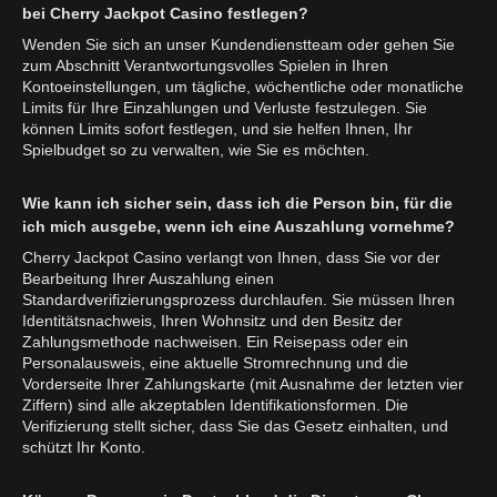
bei Cherry Jackpot Casino festlegen?
Wenden Sie sich an unser Kundendienstteam oder gehen Sie
zum Abschnitt Verantwortungsvolles Spielen in Ihren
Kontoeinstellungen, um tägliche, wöchentliche oder monatliche
Limits für Ihre Einzahlungen und Verluste festzulegen. Sie
können Limits sofort festlegen, und sie helfen Ihnen, Ihr
Spielbudget so zu verwalten, wie Sie es möchten.
Wie kann ich sicher sein, dass ich die Person bin, für die
ich mich ausgebe, wenn ich eine Auszahlung vornehme?
Cherry Jackpot Casino verlangt von Ihnen, dass Sie vor der
Bearbeitung Ihrer Auszahlung einen
Standardverifizierungsprozess durchlaufen. Sie müssen Ihren
Identitätsnachweis, Ihren Wohnsitz und den Besitz der
Zahlungsmethode nachweisen. Ein Reisepass oder ein
Personalausweis, eine aktuelle Stromrechnung und die
Vorderseite Ihrer Zahlungskarte (mit Ausnahme der letzten vier
Ziffern) sind alle akzeptablen Identifikationsformen. Die
Verifizierung stellt sicher, dass Sie das Gesetz einhalten, und
schützt Ihr Konto.