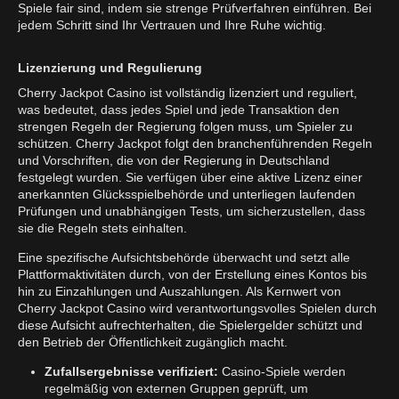
Spiele fair sind, indem sie strenge Prüfverfahren einführen. Bei
jedem Schritt sind Ihr Vertrauen und Ihre Ruhe wichtig.
Lizenzierung und Regulierung
Cherry Jackpot Casino ist vollständig lizenziert und reguliert,
was bedeutet, dass jedes Spiel und jede Transaktion den
strengen Regeln der Regierung folgen muss, um Spieler zu
schützen. Cherry Jackpot folgt den branchenführenden Regeln
und Vorschriften, die von der Regierung in Deutschland
festgelegt wurden. Sie verfügen über eine aktive Lizenz einer
anerkannten Glücksspielbehörde und unterliegen laufenden
Prüfungen und unabhängigen Tests, um sicherzustellen, dass
sie die Regeln stets einhalten.
Eine spezifische Aufsichtsbehörde überwacht und setzt alle
Plattformaktivitäten durch, von der Erstellung eines Kontos bis
hin zu Einzahlungen und Auszahlungen. Als Kernwert von
Cherry Jackpot Casino wird verantwortungsvolles Spielen durch
diese Aufsicht aufrechterhalten, die Spielergelder schützt und
den Betrieb der Öffentlichkeit zugänglich macht.
Zufallsergebnisse verifiziert:
Casino-Spiele werden
regelmäßig von externen Gruppen geprüft, um