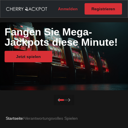
Anmelden
Registrieren
Fangen Sie Mega-
Jackpots diese Minute!
Jetzt spielen
Startseite
Verantwortungsvolles Spielen