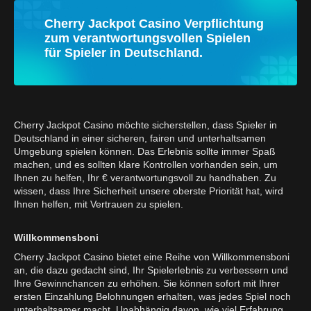
Cherry Jackpot Casino Verpflichtung
zum verantwortungsvollen Spielen
für Spieler in Deutschland.
Cherry Jackpot Casino möchte sicherstellen, dass Spieler in
Deutschland in einer sicheren, fairen und unterhaltsamen
Umgebung spielen können. Das Erlebnis sollte immer Spaß
machen, und es sollten klare Kontrollen vorhanden sein, um
Ihnen zu helfen, Ihr € verantwortungsvoll zu handhaben. Zu
wissen, dass Ihre Sicherheit unsere oberste Priorität hat, wird
Ihnen helfen, mit Vertrauen zu spielen.
Willkommensboni
Cherry Jackpot Casino bietet eine Reihe von Willkommensboni
an, die dazu gedacht sind, Ihr Spielerlebnis zu verbessern und
Ihre Gewinnchancen zu erhöhen. Sie können sofort mit Ihrer
ersten Einzahlung Belohnungen erhalten, was jedes Spiel noch
unterhaltsamer macht. Unabhängig davon, wie viel Erfahrung