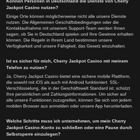
Können Personen in Deutschland die Dienste von Cherry
Jackpot Casino nutzen?
Einige Orte können möglicherweise nicht alle unsere Dienste
nutzen. Die Allgemeinen Geschäftsbedingungen oder die
Kontaktaufnahme mit unserem Support-Team werden Ihnen
sagen, ob Sie in Deutschland spielen und Ihre Gewinne erhalten
können. Die Regeln in Ihrem Land bestimmen unsere
Verfügbarkeit und unsere Fähigkeit, das Gesetz einzuhalten.
Ist es sicher für mich, Cherry Jackpot Casino mit meinem
Telefon zu nutzen?
Ja, Cherry Jackpot Casino bietet eine sichere mobile Plattform,
die sowohl mit iOS als auch mit Android funktioniert. SSL-
Verschlüsselung, die in der Geschäftswelt Standard ist, schützt
Ihre persönlichen und Zahlungsinformationen. Um sicher auf
alle unsere Funktionen zuzugreifen, können Sie sich von jedem
mobilen Browser aus anmelden oder unsere App herunterladen.
Welche Schritte muss ich unternehmen, um mein Cherry
Jackpot Casino-Konto zu schließen oder eine Pause durch
Selbstsperre einzulegen?