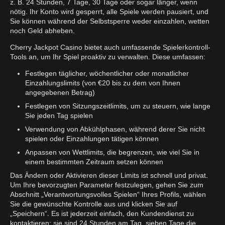
z. B. 24 Stunden, 7 Tage, 30 Tage oder sogar länger, wenn
nötig. Ihr Konto wird gesperrt, alle Spiele werden pausiert, und
Sie können während der Selbstsperre weder einzahlen, wetten
noch Geld abheben.
Cherry Jackpot Casino bietet auch umfassende Spielerkontroll-
Tools an, um Ihr Spiel proaktiv zu verwalten. Diese umfassen:
Festlegen täglicher, wöchentlicher oder monatlicher
Einzahlungslimits (von €20 bis zu dem von Ihnen
angegebenen Betrag)
Festlegen von Sitzungszeitlimits, um zu steuern, wie lange
Sie jeden Tag spielen
Verwendung von Abkühlphasen, während derer Sie nicht
spielen oder Einzahlungen tätigen können
Anpassen von Wettlimits, die begrenzen, wie viel Sie in
einem bestimmten Zeitraum setzen können
Das Ändern oder Aktivieren dieser Limits ist schnell und privat.
Um Ihre bevorzugten Parameter festzulegen, gehen Sie zum
Abschnitt „Verantwortungsvolles Spielen“ Ihres Profils, wählen
Sie die gewünschte Kontrolle aus und klicken Sie auf
„Speichern“. Es ist jederzeit einfach, den Kundendienst zu
kontaktieren; sie sind 24 Stunden am Tag, sieben Tage die