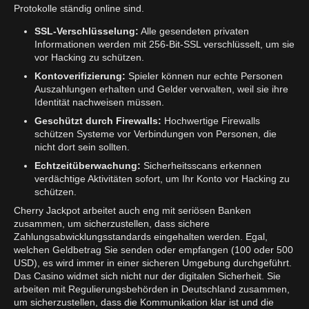
Protokolle ständig online sind.
SSL-Verschlüsselung:
Alle gesendeten privaten
Informationen werden mit 256-Bit-SSL verschlüsselt, um sie
vor Hacking zu schützen.
Kontoverifizierung:
Spieler können nur echte Personen
Auszahlungen erhalten und Gelder verwalten, weil sie ihre
Identität nachweisen müssen.
Geschützt durch Firewalls:
Hochwertige Firewalls
schützen Systeme vor Verbindungen von Personen, die
nicht dort sein sollten.
Echtzeitüberwachung:
Sicherheitsscans erkennen
verdächtige Aktivitäten sofort, um Ihr Konto vor Hacking zu
schützen.
Cherry Jackpot arbeitet auch eng mit seriösen Banken
zusammen, um sicherzustellen, dass sichere
Zahlungsabwicklungsstandards eingehalten werden. Egal,
welchen Geldbetrag Sie senden oder empfangen (100 oder 500
USD), es wird immer in einer sicheren Umgebung durchgeführt.
Das Casino widmet sich nicht nur der digitalen Sicherheit. Sie
arbeiten mit Regulierungsbehörden in Deutschland zusammen,
um sicherzustellen, dass die Kommunikation klar ist und die