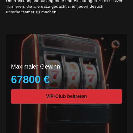
Überraschungsbonusangebote und Einladungen zu exklusiven
Turnieren, die alle dazu gedacht sind, jeden Besuch
unterhaltsamer zu machen.
Maximaler Gewinn
67800 €
VIP-Club beitreten