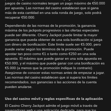
juegos de casino normales tengan un pago máximo de €50.000
por apuesta. Las normas del casino establecen que si gana
más de esta cantidad en una sola ronda de juego, solo podrá
recuperar €50.000.
Dependiendo de las normas de la promoción, la ganancia
máxima de los jackpots progresivos o las ofertas especiales
puede ser diferente. Cherry Jackpot puede limitar la mayor
ganancia que pueda obtener de una sola bonificación si juega
con dinero de bonificación. Este límite suele ser €5.000, pero
puede variar según los términos de la promoción. Puede
apostar tan poco como €1 o tanto como €250 en una sola
apuesta. El máximo que puede ganar en una sola apuesta es
€50.000, y el máximo que puede ganar con una bonificación es
€5.000 (a menos que la promoción indique lo contrario).
Asegúrese de conocer estas normas antes de empezar a jugar.
Las normas del casino establecen que si supera los límites
recomendados, sus ganancias o las acciones de la cuenta
pueden anularse.
Uso del casino móvil y reglas específicas de la aplicación
El Casino Cherry Jackpot admite el juego móvil a través de
navegadores web y una aplicación dedicada, para que los