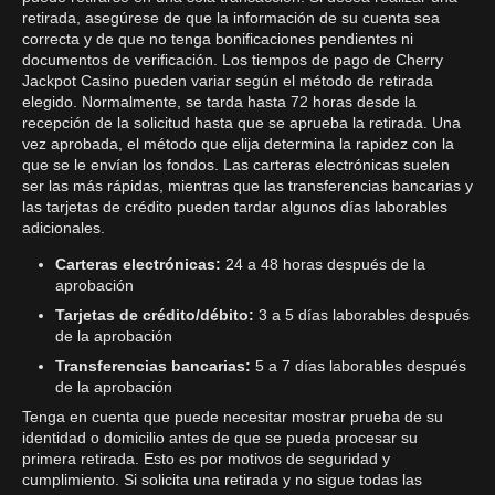
retirada, asegúrese de que la información de su cuenta sea
correcta y de que no tenga bonificaciones pendientes ni
documentos de verificación. Los tiempos de pago de Cherry
Jackpot Casino pueden variar según el método de retirada
elegido. Normalmente, se tarda hasta 72 horas desde la
recepción de la solicitud hasta que se aprueba la retirada. Una
vez aprobada, el método que elija determina la rapidez con la
que se le envían los fondos. Las carteras electrónicas suelen
ser las más rápidas, mientras que las transferencias bancarias y
las tarjetas de crédito pueden tardar algunos días laborables
adicionales.
Carteras electrónicas:
24 a 48 horas después de la
aprobación
Tarjetas de crédito/débito:
3 a 5 días laborables después
de la aprobación
Transferencias bancarias:
5 a 7 días laborables después
de la aprobación
Tenga en cuenta que puede necesitar mostrar prueba de su
identidad o domicilio antes de que se pueda procesar su
primera retirada. Esto es por motivos de seguridad y
cumplimiento. Si solicita una retirada y no sigue todas las