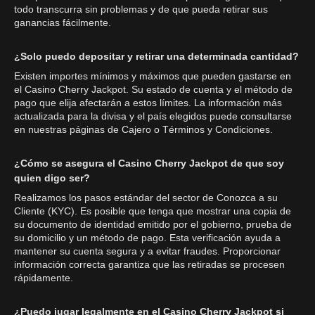
todo transcurra sin problemas y de que pueda retirar sus
ganancias fácilmente.
¿Solo puedo depositar y retirar una determinada cantidad?
Existen importes mínimos y máximos que pueden gastarse en
el Casino Cherry Jackpot. Su estado de cuenta y el método de
pago que elija afectarán a estos límites. La información más
actualizada para la divisa y el país elegidos puede consultarse
en nuestras páginas de Cajero o Términos y Condiciones.
¿Cómo se asegura el Casino Cherry Jackpot de que soy
quien digo ser?
Realizamos los pasos estándar del sector de Conozca a su
Cliente (KYC). Es posible que tenga que mostrar una copia de
su documento de identidad emitido por el gobierno, prueba de
su domicilio y un método de pago. Esta verificación ayuda a
mantener su cuenta segura y a evitar fraudes. Proporcionar
información correcta garantiza que las retiradas se procesen
rápidamente.
¿Puedo jugar legalmente en el Casino Cherry Jackpot si