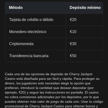
Método
Depósito mínimo
Tarjeta de crédito o débito
€20
Monedero electrónico
€10
Criptomoneda
€30
Transferencia bancaria
€50
Cada una de las opciones de depósito de Cherry Jackpot
Casino está diseñada para ser fácil y rápida. Para proteger su
dinero, los jugadores solo necesitan elegir la opción que
prefieran, introducir la cantidad que desean depositar (por
ejemplo, €20) y seguir las instrucciones en pantalla. El casino
no cobra comisiones adicionales por los depósitos, por lo que
puedes obtener más valor de juego de cada uno. Usar tu código
promocional de Cherry Jackpot Casino para obtener bonos y