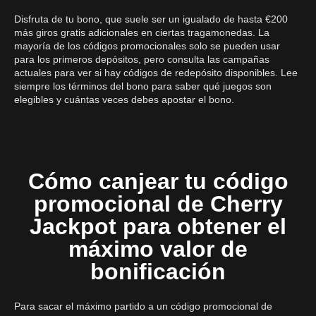
Disfruta de tu bono, que suele ser un igualado de hasta €200
más giros gratis adicionales en ciertas tragamonedas. La
mayoría de los códigos promocionales solo se pueden usar
para los primeros depósitos, pero consulta las campañas
actuales para ver si hay códigos de redepósito disponibles. Lee
siempre los términos del bono para saber qué juegos son
elegibles y cuántas veces debes apostar el bono.
Cómo canjear tu código
promocional de Cherry
Jackpot para obtener el
máximo valor de
bonificación
Para sacar el máximo partido a un código promocional de