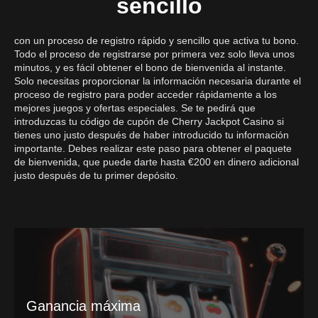
sencillo
con un proceso de registro rápido y sencillo que activa tu bono.
Todo el proceso de registrarse por primera vez solo lleva unos
minutos, y es fácil obtener el bono de bienvenida al instante.
Solo necesitas proporcionar la información necesaria durante el
proceso de registro para poder acceder rápidamente a los
mejores juegos y ofertas especiales. Se te pedirá que
introduzcas tu código de cupón de Cherry Jackpot Casino si
tienes uno justo después de haber introducido tu información
importante. Debes realizar este paso para obtener el paquete
de bienvenida, que puede darte hasta €200 en dinero adicional
justo después de tu primer depósito.
Ganancia máxima