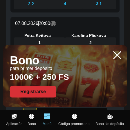
2.2
4
3.1
07.08.2026
20:00
Petra Kvitova
Karolina Pliskova
1
2
1.95
1.85
Bono
07.08.2026
18:20
para primer depósito
1000€ + 250 FS
Chelsea
Leicester City
1
X
2
Registrarse
2
3.2
3.5
1
2
3
4
Siguiente
Aplicación
Bono
Menú
Código promocional
Bono sin depósito