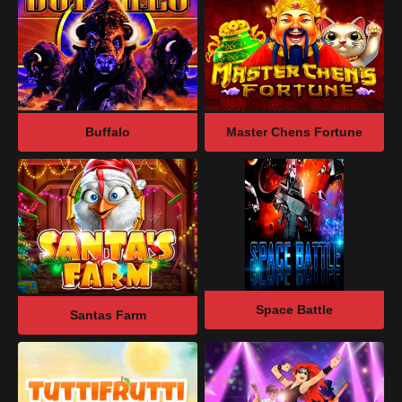
Buffalo
Master Chens Fortune
Dino Might
Santas Farm