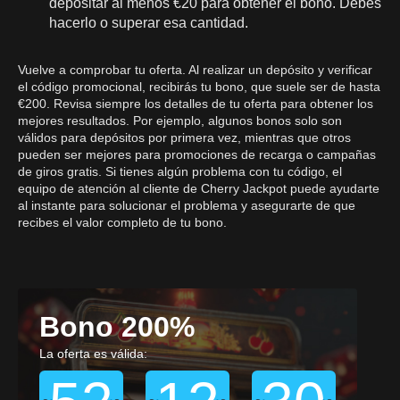
depositar al menos €20 para obtener el bono. Debes
hacerlo o superar esa cantidad.
Vuelve a comprobar tu oferta. Al realizar un depósito y verificar
el código promocional, recibirás tu bono, que suele ser de hasta
€200. Revisa siempre los detalles de tu oferta para obtener los
mejores resultados. Por ejemplo, algunos bonos solo son
válidos para depósitos por primera vez, mientras que otros
pueden ser mejores para promociones de recarga o campañas
de giros gratis. Si tienes algún problema con tu código, el
equipo de atención al cliente de Cherry Jackpot puede ayudarte
al instante para solucionar el problema y asegurarte de que
recibes el valor completo de tu bono.
Bono 200%
La oferta es válida: