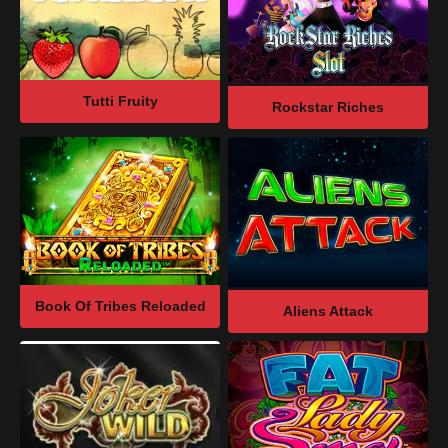
Tutti Fruity
Rockstar Riches
Book Of Tribes Reloaded
Aliens Attack