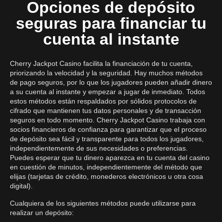
Opciones de depósito
seguras para financiar tu
cuenta al instante
Cherry Jackpot Casino facilita la financiación de tu cuenta,
priorizando la velocidad y la seguridad. Hay muchos métodos
de pago seguros, por lo que los jugadores pueden añadir dinero
a su cuenta al instante y empezar a jugar de inmediato. Todos
estos métodos están respaldados por sólidos protocolos de
cifrado que mantienen tus datos personales y de transacción
seguros en todo momento. Cherry Jackpot Casino trabaja con
socios financieros de confianza para garantizar que el proceso
de depósito sea fácil y transparente para todos los jugadores,
independientemente de sus necesidades o preferencias.
Puedes esperar que tu dinero aparezca en tu cuenta del casino
en cuestión de minutos, independientemente del método que
elijas (tarjetas de crédito, monederos electrónicos u otra cosa
digital).
Cualquiera de los siguientes métodos puede utilizarse para
realizar un depósito: