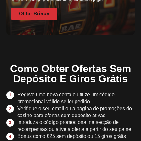
Obter Bónus
Como Obter Ofertas Sem
Depósito E Giros Grátis
Registe uma nova conta e utilize um código
promocional válido se for pedido.
Verifique o seu email ou a página de promoções do
casino para ofertas sem depósito ativas.
Introduza o código promocional na secção de
recompensas ou ative a oferta a partir do seu painel.
Bónus como €25 sem depósito ou 15 giros grátis