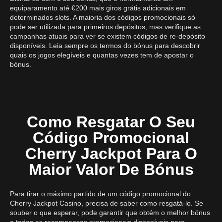
equiparamento até €200 mais giros grátis adicionais em
determinados slots. A maioria dos códigos promocionais só
pode ser utilizada para primeiros depósitos, mas verifique as
campanhas atuais para ver se existem códigos de re-depósito
disponíveis. Leia sempre os termos do bónus para descobrir
quais os jogos elegíveis e quantas vezes tem de apostar o
bónus.
Como Resgatar O Seu
Código Promocional
Cherry Jackpot Para O
Maior Valor De Bónus
Para tirar o máximo partido de um código promocional do
Cherry Jackpot Casino, precisa de saber como resgatá-lo. Se
souber o que esperar, pode garantir que obtém o melhor bónus