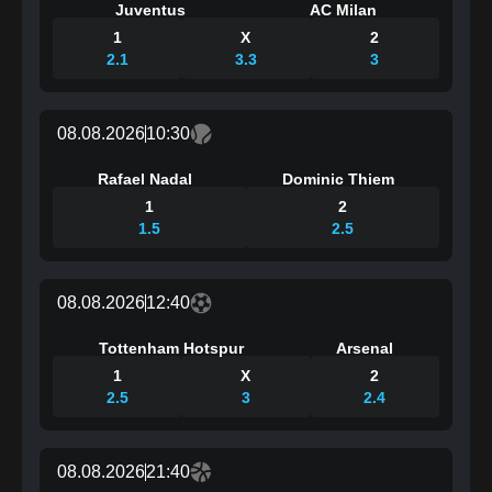
Juventus
AC Milan
1
X
2
2.1
3.3
3
08.08.2026
10:30
Rafael Nadal
Dominic Thiem
1
2
1.5
2.5
08.08.2026
12:40
Tottenham Hotspur
Arsenal
1
X
2
2.5
3
2.4
08.08.2026
21:40