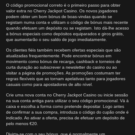
O código promocional correto é o primeiro passo para obter
valor extra no Cherry Jackpot Casino. Os novos jogadores
podem obter um bom bónus de boas-vindas quando se
registam numa conta e utilizam o código de bónus mais recente
quando efetuam um depósito ou se registam. Isto dá-lhe acesso
a bónus especiais como depósitos equiparados e giros grátis,
que aumentarão o seu saldo de jogo imediatamente.
Os clientes fiéis também recebem ofertas especiais que são
atualizadas frequentemente. Pode encontrar bónus em
movimento como bónus de recarga, cashback e torneios de
curta duração ao subscrever a newsletter do casino ou ao
visitar a página de promoções. As promoções costumam ter
regras flexíveis que as tornam apelativas tanto para jogadores
casuais como para apostadores de alto nível.
Crie uma nova conta no Cherry Jackpot Casino ou inicie sessão
na sua conta antiga para utilizar o seu código promocional. Vá à
caixa e escolha a forma como pretende depositar. Logo antes
de confirmar a sua compra, introduza o código do cupão onde é
indicado. Ao ativar a oferta, precisa de efetuar um depósito de
pelo menos €20.
Divirta-se com o seu bónus, que é normalmente um