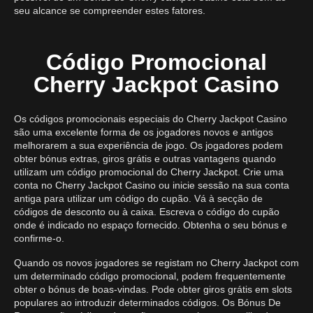
seu alcance se compreender estes fatores.
Código Promocional
Cherry Jackpot Casino
Os códigos promocionais especiais do Cherry Jackpot Casino
são uma excelente forma de os jogadores novos e antigos
melhorarem a sua experiência de jogo. Os jogadores podem
obter bónus extras, giros grátis e outras vantagens quando
utilizam um código promocional do Cherry Jackpot. Crie uma
conta no Cherry Jackpot Casino ou inicie sessão na sua conta
antiga para utilizar um código do cupão. Vá à secção de
códigos de desconto ou à caixa. Escreva o código do cupão
onde é indicado no espaço fornecido. Obtenha o seu bónus e
confirme-o.
Quando os novos jogadores se registam no Cherry Jackpot com
um determinado código promocional, podem frequentemente
obter o bónus de boas-vindas. Pode obter giros grátis em slots
populares ao introduzir determinados códigos. Os Bónus De