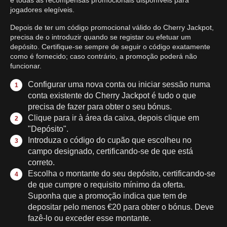
e todas as recompensas promocionais disponíveis para
jogadores elegíveis.
Depois de ter um código promocional válido do Cherry Jackpot,
precisa de o introduzir quando se registar ou efetuar um
depósito. Certifique-se sempre de seguir o código exatamente
como é fornecido; caso contrário, a promoção poderá não
funcionar.
Configurar uma nova conta ou iniciar sessão numa
conta existente do Cherry Jackpot é tudo o que
precisa de fazer para obter o seu bónus.
Clique para ir à área da caixa, depois clique em
"Depósito".
Introduza o código do cupão que escolheu no
campo designado, certificando-se de que está
correto.
Escolha o montante do seu depósito, certificando-se
de que cumpre o requisito mínimo da oferta.
Suponha que a promoção indica que tem de
depositar pelo menos €20 para obter o bónus. Deve
fazê-lo ou exceder esse montante.