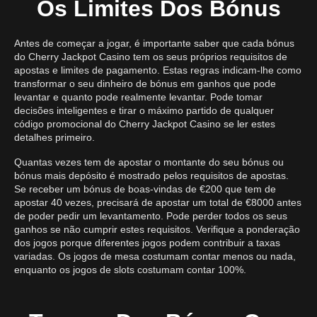
Os Limites Dos Bónus
Antes de começar a jogar, é importante saber que cada bónus
do Cherry Jackpot Casino tem os seus próprios requisitos de
apostas e limites de pagamento. Estas regras indicam-lhe como
transformar o seu dinheiro de bónus em ganhos que pode
levantar e quanto pode realmente levantar. Pode tomar
decisões inteligentes e tirar o máximo partido de qualquer
código promocional do Cherry Jackpot Casino se ler estes
detalhes primeiro.
Quantas vezes tem de apostar o montante do seu bónus ou
bónus mais depósito é mostrado pelos requisitos de apostas.
Se receber um bónus de boas-vindas de €200 que tem de
apostar 40 vezes, precisará de apostar um total de €8000 antes
de poder pedir um levantamento. Pode perder todos os seus
ganhos se não cumprir estes requisitos. Verifique a ponderação
dos jogos porque diferentes jogos podem contribuir a taxas
variadas. Os jogos de mesa costumam contar menos ou nada,
enquanto os jogos de slots costumam contar 100%.