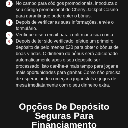
No campo para códigos promocionais, introduza o
seu código promocional do Cherry Jackpot Casino
para garantir que pode obter o bónus.
Depois de verificar as suas informações, envie o
formulário.
Verifique o seu email para confirmar a sua conta.
Depois de ter sido verificado, efetue um primeiro
depósito de pelo menos €20 para obter o bónus de
boas-vindas. O dinheiro do bónus será adicionado
automaticamente após o seu depósito ser
processado. Isto dar-lhe-á mais tempo para jogar e
mais oportunidades para ganhar. Como não precisa
de esperar, pode começar a jogar slots e jogos de
mesa imediatamente com o seu dinheiro extra.
Opções De Depósito
Seguras Para
Financiamento