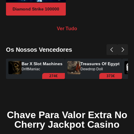
Diamond Strike 100000
Ver Tudo
Os Nossos Vencedores
Bar X Slot Machines
Treasures Of Egypt
DriftManiac
Dewdrop Doll
274€
373€
Chave Para Valor Extra No
Cherry Jackpot Casino