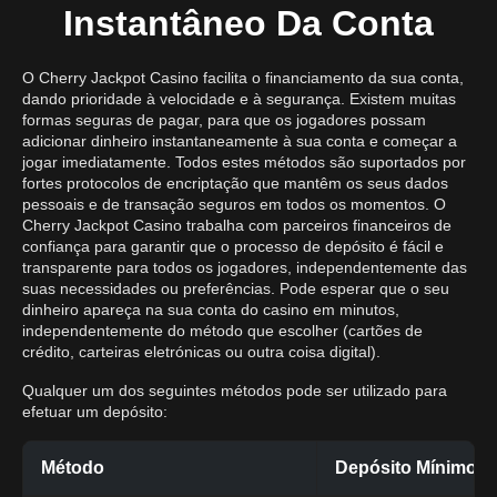
Instantâneo Da Conta
O Cherry Jackpot Casino facilita o financiamento da sua conta,
dando prioridade à velocidade e à segurança. Existem muitas
formas seguras de pagar, para que os jogadores possam
adicionar dinheiro instantaneamente à sua conta e começar a
jogar imediatamente. Todos estes métodos são suportados por
fortes protocolos de encriptação que mantêm os seus dados
pessoais e de transação seguros em todos os momentos. O
Cherry Jackpot Casino trabalha com parceiros financeiros de
confiança para garantir que o processo de depósito é fácil e
transparente para todos os jogadores, independentemente das
suas necessidades ou preferências. Pode esperar que o seu
dinheiro apareça na sua conta do casino em minutos,
independentemente do método que escolher (cartões de
crédito, carteiras eletrónicas ou outra coisa digital).
Qualquer um dos seguintes métodos pode ser utilizado para
efetuar um depósito:
Método
Depósito Mínimo