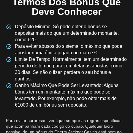
Termos Dos Bónus Que
Deve Conhecer
Depósito Mínimo: Só pode obter o bónus se
depositar mais do que um determinado montante,
como €20.
Para evitar abusos do sistema, o máximo que pode
apostar numa única jogada ou mão é €.
Limite De Tempo: Normalmente, tem um determinado
período de tempo para completar as apostas, como
30 dias. Se não o fizer, perderá o seu bónus e
ganhos.
Ganho Máximo Que Pode Ser Levantado: Alguns
bónus têm um montante máximo que pode ser
levantado. Por exemplo, não pode obter mais de
€1000 de um bónus sem depósito.
Para evitar surpresas, verifique sempre as regras específicas
que acompanham cada código do cupão. Qualquer lucro
possível de um bónus do Cherry Jackpot Casino está bem ao