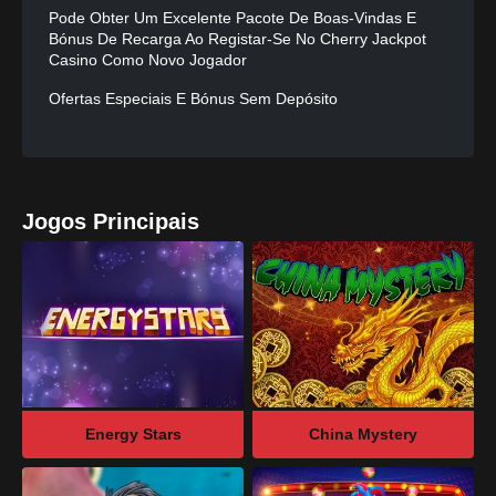
Pode Obter Um Excelente Pacote De Boas-Vindas E
Bónus De Recarga Ao Registar-Se No Cherry Jackpot
Casino Como Novo Jogador
Ofertas Especiais E Bónus Sem Depósito
Como Obter Ofertas Sem Depósito E Giros Grátis
Começar No Cherry Jackpot Casino Foi Concebido
Para Ser Rápido E Fácil
Jogos Principais
Como Registar-Se E Obter O Seu Bónus
Opções De Depósito Seguras Para Financiamento
Instantâneo Da Conta
Receba Os Seus Ganhos Rapidamente
Compreender Os Requisitos De Apostas E Os Limites
Dos Bónus
Termos Dos Bónus Que Deve Conhecer
Energy Stars
China Mystery
Código Promocional Cherry Jackpot Casino