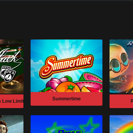
o Para Comprovar A Minha Identidade?
Meu Dinheiro Seguros No Cherry Jackpot Casino?
Minha Conta Do Cherry Jackpot Casino?
Summertime
s Low Limit