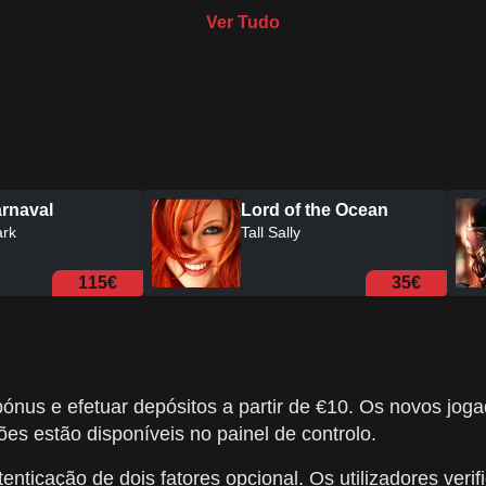
Ver Tudo
tars 3
OBA Carnaval
Dead shark
92€
115€
ir bónus e efetuar depósitos a partir de €10. Os novos j
s estão disponíveis no painel de controlo.
nticação de dois fatores opcional. Os utilizadores ver