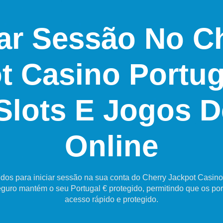
iar Sessão No C
t Casino Portug
Slots E Jogos 
Online
s para iniciar sessão na sua conta do Cherry Jackpot Casino 
eguro mantém o seu Portugal € protegido, permitindo que os po
acesso rápido e protegido.