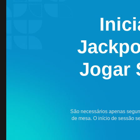
Inic
Jackpo
Jogar 
São necessários apenas segundo
de mesa. O início de sessão s