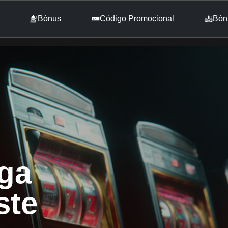
Bónus
Código Promocional
Bón
ga
ste