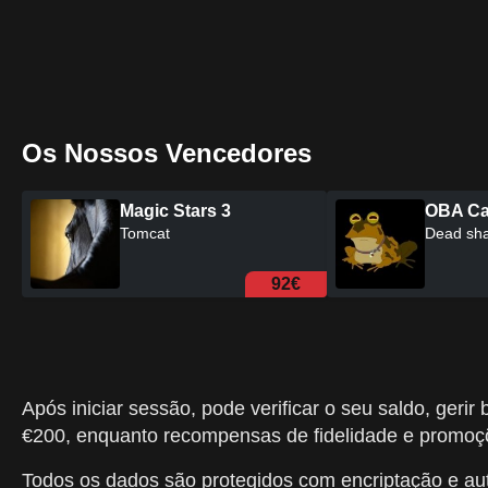
Os Nossos Vencedores
Beach Party
Magic S
saccharin
Tomcat
61€
Após iniciar sessão, pode verificar o seu saldo, ger
€200, enquanto recompensas de fidelidade e promoçõe
Todos os dados são protegidos com encriptação e aute