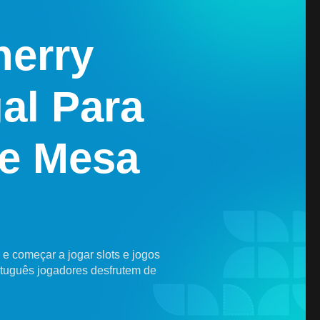
herry
al Para
De Mesa
e começar a jogar slots e jogos
rtuguês jogadores desfrutem de