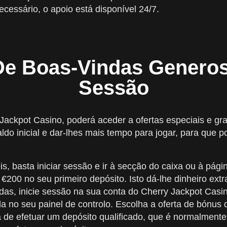
ecessário, o apoio está disponível 24/7.
De Boas-Vindas Generos
Sessão
 Jackpot Casino, poderá aceder a ofertas especiais e g
do inicial e dar-lhes mais tempo para jogar, para que 
s, basta iniciar sessão e ir à secção do caixa ou à pág
00 no seu primeiro depósito. Isto dá-lhe dinheiro extra
das, inicie sessão na sua conta do Cherry Jackpot Casin
 no seu painel de controlo. Escolha a oferta de bónus d
sa de efetuar um depósito qualificado, que é normalme