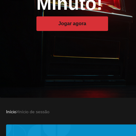
Minuto!
Jogar agora
Início
Início de sessão