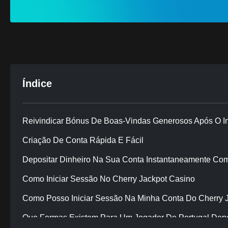
Índice
Reivindicar Bónus De Boas-Vindas Generosos Após O I
Criação De Conta Rápida E Fácil
Depositar Dinheiro Na Sua Conta Instantaneamente C
Como Iniciar Sessão No Cherry Jackpot Casino
Como Posso Iniciar Sessão Na Minha Conta Do Cherry 
Que Formas Existem Para Um Jogador De Portugal Depo