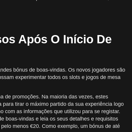
os Após O Início De
randes bónus de boas-vindas. Os novos jogadores são
possam experimentar todos os slots e jogos de mesa
ina de promoções. Na maioria das vezes, estes
 para tirar o máximo partido da sua experiência logo
o com as informações que utilizou para se registar.
e boas-vindas e leia os seus detalhes e requisitos
nte pelo menos €20. Como exemplo, um bónus de até