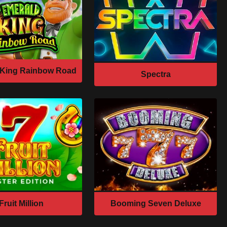
 King Rainbow Road
Spectra
Fruit Million
Booming Seven Deluxe