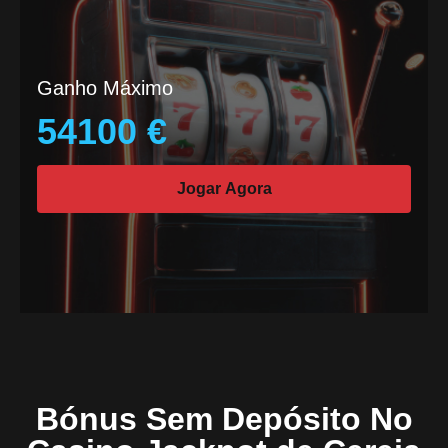
Ganho Máximo
54100 €
Jogar Agora
Bónus Sem Depósito No