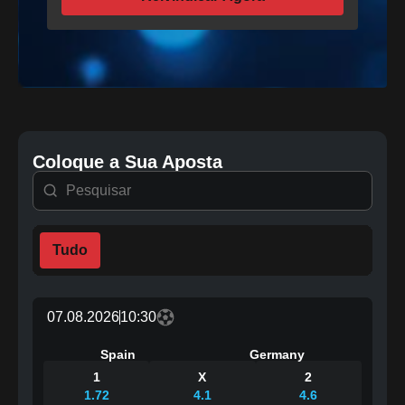
Coloque a Sua Aposta
Tudo
07.08.2026
10:30
Spain
Germany
1
X
2
1.72
4.1
4.6