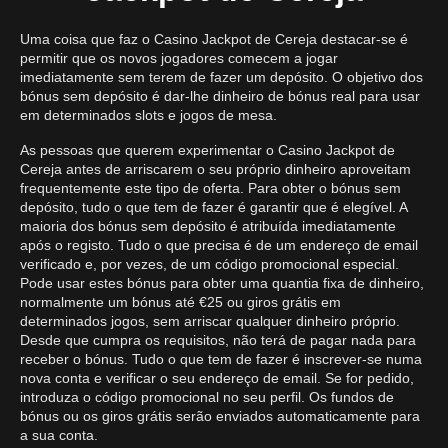
Uma coisa que faz o Casino Jackpot de Cereja destacar-se é
permitir que os novos jogadores comecem a jogar
imediatamente sem terem de fazer um depósito. O objetivo dos
bónus sem depósito é dar-lhe dinheiro de bónus real para usar
em determinados slots e jogos de mesa.
As pessoas que querem experimentar o Casino Jackpot de
Cereja antes de arriscarem o seu próprio dinheiro aproveitam
frequentemente este tipo de oferta. Para obter o bónus sem
depósito, tudo o que tem de fazer é garantir que é elegível. A
maioria dos bónus sem depósito é atribuída imediatamente
após o registo. Tudo o que precisa é de um endereço de email
verificado e, por vezes, de um código promocional especial.
Pode usar estes bónus para obter uma quantia fixa de dinheiro,
normalmente um bónus até €25 ou giros grátis em
determinados jogos, sem arriscar qualquer dinheiro próprio.
Desde que cumpra os requisitos, não terá de pagar nada para
receber o bónus. Tudo o que tem de fazer é inscrever-se numa
nova conta e verificar o seu endereço de email. Se for pedido,
introduza o código promocional no seu perfil. Os fundos de
bónus ou os giros grátis serão enviados automaticamente para
a sua conta.