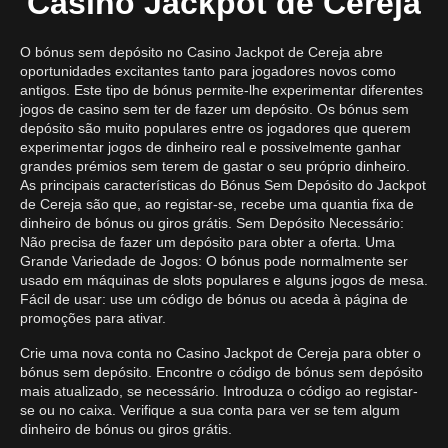
Casino Jackpot de Cereja
O bónus sem depósito no Casino Jackpot de Cereja abre
oportunidades excitantes tanto para jogadores novos como
antigos. Este tipo de bónus permite-lhe experimentar diferentes
jogos de casino sem ter de fazer um depósito. Os bónus sem
depósito são muito populares entre os jogadores que querem
experimentar jogos de dinheiro real e possivelmente ganhar
grandes prémios sem terem de gastar o seu próprio dinheiro.
As principais características do Bónus Sem Depósito do Jackpot
de Cereja são que, ao registar-se, recebe uma quantia fixa de
dinheiro de bónus ou giros grátis. Sem Depósito Necessário:
Não precisa de fazer um depósito para obter a oferta. Uma
Grande Variedade de Jogos: O bónus pode normalmente ser
usado em máquinas de slots populares e alguns jogos de mesa.
Fácil de usar: use um código de bónus ou aceda à página de
promoções para ativar.
Crie uma nova conta no Casino Jackpot de Cereja para obter o
bónus sem depósito. Encontre o código de bónus sem depósito
mais atualizado, se necessário. Introduza o código ao registar-
se ou no caixa. Verifique a sua conta para ver se tem algum
dinheiro de bónus ou giros grátis.