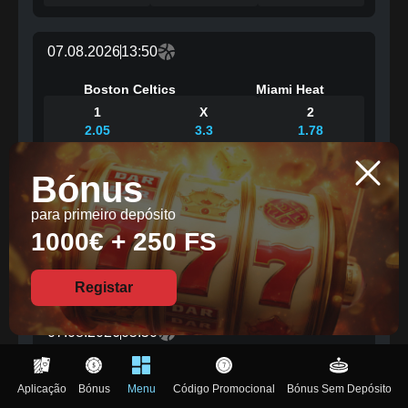
07.08.2026
13:50
Boston Celtics
Miami Heat
1
X
2
2.05
3.3
1.78
Bónus
07.08.2026
21:10
para primeiro depósito
Golden State
Chicago Bulls
1000€ + 250 FS
1
X
2
1.88
3.5
2.2
Registar
07.08.2026
05:50
Novak Djokovic
Rafael Nadal
Aplicação
Bónus
Menu
Código Promocional
Bónus Sem Depósito
1
2