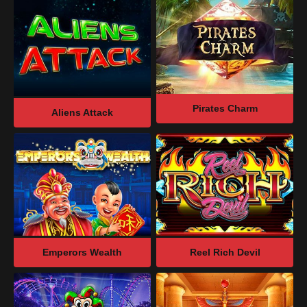
Pirates Charm
Aliens Attack
Emperors Wealth
Reel Rich Devil