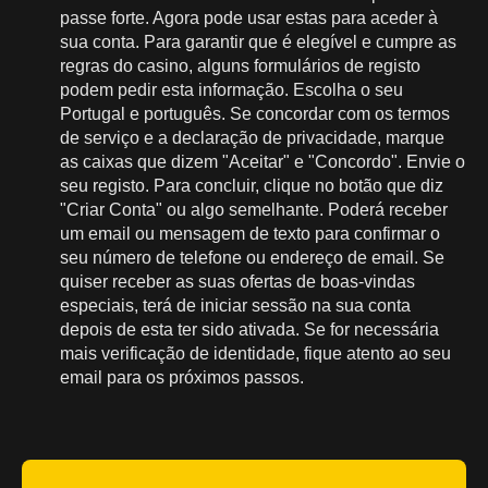
passe forte. Agora pode usar estas para aceder à
sua conta. Para garantir que é elegível e cumpre as
regras do casino, alguns formulários de registo
podem pedir esta informação. Escolha o seu
Portugal e português. Se concordar com os termos
de serviço e a declaração de privacidade, marque
as caixas que dizem "Aceitar" e "Concordo". Envie o
seu registo. Para concluir, clique no botão que diz
"Criar Conta" ou algo semelhante. Poderá receber
um email ou mensagem de texto para confirmar o
seu número de telefone ou endereço de email. Se
quiser receber as suas ofertas de boas-vindas
especiais, terá de iniciar sessão na sua conta
depois de esta ter sido ativada. Se for necessária
mais verificação de identidade, fique atento ao seu
email para os próximos passos.