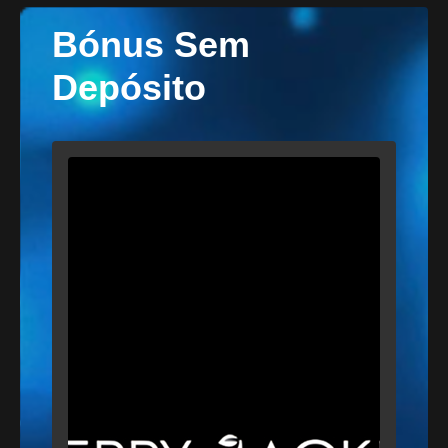
Bónus Sem
Depósito