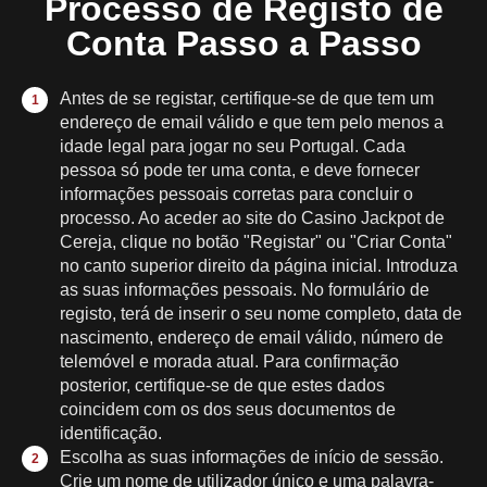
Processo de Registo de
Conta Passo a Passo
Antes de se registar, certifique-se de que tem um
endereço de email válido e que tem pelo menos a
idade legal para jogar no seu Portugal. Cada
pessoa só pode ter uma conta, e deve fornecer
informações pessoais corretas para concluir o
processo. Ao aceder ao site do Casino Jackpot de
Cereja, clique no botão "Registar" ou "Criar Conta"
no canto superior direito da página inicial. Introduza
as suas informações pessoais. No formulário de
registo, terá de inserir o seu nome completo, data de
nascimento, endereço de email válido, número de
telemóvel e morada atual. Para confirmação
posterior, certifique-se de que estes dados
coincidem com os dos seus documentos de
identificação.
Escolha as suas informações de início de sessão.
Crie um nome de utilizador único e uma palavra-