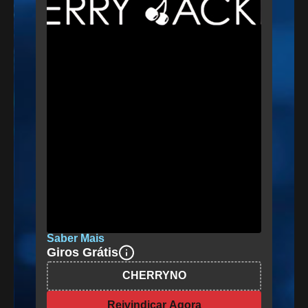
Saber Mais
Giros Grátis
CHERRYNO
Reivindicar Agora