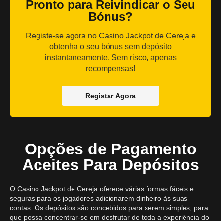
Pronto para Reivindicar o Seu
Bónus?
Registe-se agora no Casino Jackpot de Cereja e
obtenha o seu bónus sem depósito
instantaneamente. Sem risco, apenas
recompensas!
Registar Agora
Opções de Pagamento
Aceites Para Depósitos
O Casino Jackpot de Cereja oferece várias formas fáceis e
seguras para os jogadores adicionarem dinheiro às suas
contas. Os depósitos são concebidos para serem simples, para
que possa concentrar-se em desfrutar de toda a experiência do