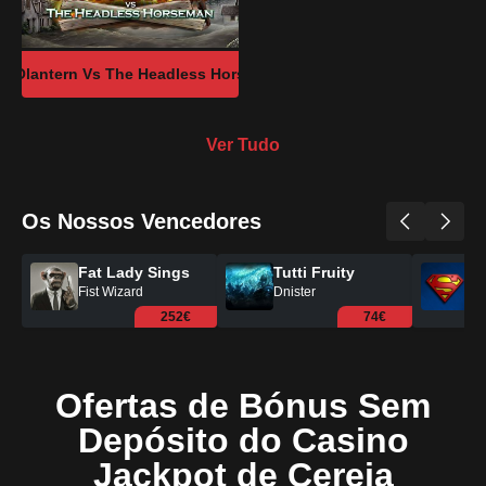
k Olantern Vs The Headless Horseman
Ver Tudo
Os Nossos Vencedores
Fat Lady Sings
Tutti Fruity
Re
Fist Wizard
Dnister
Ag
252€
74€
Ofertas de Bónus Sem
Depósito do Casino
Jackpot de Cereja