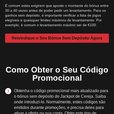
É comum estes exigirem que aposte o montante do bónus entre
30 a 40 vezes antes de poder pedir um levantamento. Para os
ganhos sem depósito, é importante verificar a lista de jogos
elegíveis e quaisquer limites máximos de levantamento. Por
exemplo, é comum o levantamento máximo ser de €100.
Reivindique o Seu Bónus Sem Depósito Agora
Como Obter o Seu Código
Promocional
Obtenha o código promocional mais atualizado para
o bónus sem depósito do Jackpot de Cereja. Saiba
onde introduzi-lo. Normalmente, estes códigos são
emitidos durante promoções, e precisa deles para
ativar a oferta na sua conta. Obter este tipo de