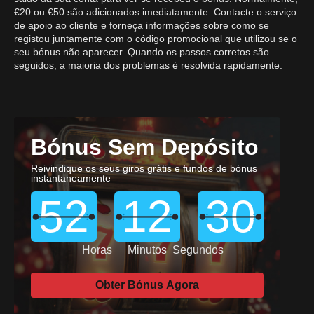
€20 ou €50 são adicionados imediatamente. Contacte o serviço
de apoio ao cliente e forneça informações sobre como se
registou juntamente com o código promocional que utilizou se o
seu bónus não aparecer. Quando os passos corretos são
seguidos, a maioria dos problemas é resolvida rapidamente.
Bónus Sem Depósito
Reivindique os seus giros grátis e fundos de bónus
instantaneamente
52
12
28
Horas
Minutos
Segundos
Obter Bónus Agora