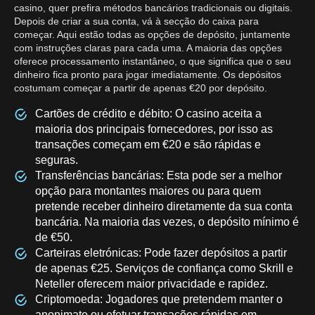
casino, quer prefira métodos bancários tradicionais ou digitais.
Depois de criar a sua conta, vá à secção do caixa para
começar. Aqui estão todas as opções de depósito, juntamente
com instruções claras para cada uma. A maioria das opções
oferece processamento instantâneo, o que significa que o seu
dinheiro fica pronto para jogar imediatamente. Os depósitos
costumam começar a partir de apenas €20 por depósito.
Cartões de crédito e débito: O casino aceita a
maioria dos principais fornecedores, por isso as
transações começam em €20 e são rápidas e
seguras.
Transferências bancárias: Esta pode ser a melhor
opção para montantes maiores ou para quem
pretende receber dinheiro diretamente da sua conta
bancária. Na maioria das vezes, o depósito mínimo é
de €50.
Carteiras eletrónicas: Pode fazer depósitos a partir
de apenas €25. Serviços de confiança como Skrill e
Neteller oferecem maior privacidade e rapidez.
Criptomoeda: Jogadores que pretendem manter o
anonimato ou efetuar transações rápidas em