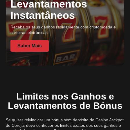
Levantamentos
Instantâneos
Receba os seus ganhos rapidamente com criptomoeda e
carteiras eletrónicas
Saber Mais
Limites nos Ganhos e
Levantamentos de Bónus
Se quiser reivindicar um bónus sem depósito do Casino Jackpot
de Cereja, deve conhecer os limites exatos dos seus ganhos e