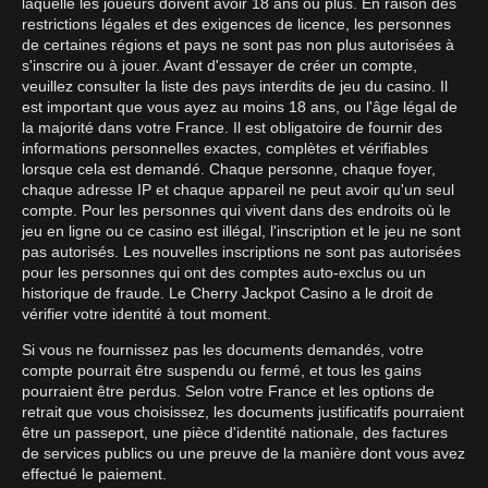
laquelle les joueurs doivent avoir 18 ans ou plus. En raison des
restrictions légales et des exigences de licence, les personnes
de certaines régions et pays ne sont pas non plus autorisées à
s'inscrire ou à jouer. Avant d'essayer de créer un compte,
veuillez consulter la liste des pays interdits de jeu du casino. Il
est important que vous ayez au moins 18 ans, ou l'âge légal de
la majorité dans votre France. Il est obligatoire de fournir des
informations personnelles exactes, complètes et vérifiables
lorsque cela est demandé. Chaque personne, chaque foyer,
chaque adresse IP et chaque appareil ne peut avoir qu'un seul
compte. Pour les personnes qui vivent dans des endroits où le
jeu en ligne ou ce casino est illégal, l'inscription et le jeu ne sont
pas autorisés. Les nouvelles inscriptions ne sont pas autorisées
pour les personnes qui ont des comptes auto-exclus ou un
historique de fraude. Le Cherry Jackpot Casino a le droit de
vérifier votre identité à tout moment.
Si vous ne fournissez pas les documents demandés, votre
compte pourrait être suspendu ou fermé, et tous les gains
pourraient être perdus. Selon votre France et les options de
retrait que vous choisissez, les documents justificatifs pourraient
être un passeport, une pièce d'identité nationale, des factures
de services publics ou une preuve de la manière dont vous avez
effectué le paiement.