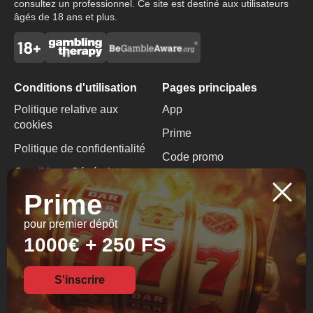
consultez un professionnel. Ce site est destiné aux utilisateurs
âgés de 18 ans et plus.
Conditions d'utilisation
Pages principales
Politique relative aux
App
cookies
Prime
Politique de confidentialité
Code promo
Conditions Générales
Aucun bonus sans dépôt
Prime
Jeu responsable
pour premier dépôt
Contacts
1000€ + 250 FS
+357 39 219188
info@cherry-jackpot-casino.com
S'inscrire
© 2026 All Rights
Reserved.