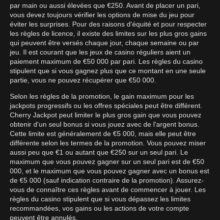
par main ou aussi élevées que €250. Avant de placer un pari,
vous devez toujours vérifier les options de mise du jeu pour
éviter les surprises. Pour des raisons d'équité et pour respecter
les règles de licence, il existe des limites sur les plus gros gains
qui peuvent être versés chaque jour, chaque semaine ou par
jeu. Il est courant que les jeux de casino réguliers aient un
paiement maximum de €50 000 par pari. Les règles du casino
stipulent que si vous gagnez plus que ce montant en une seule
partie, vous ne pouvez récupérer que €50 000.
Selon les règles de la promotion, le gain maximum pour les
jackpots progressifs ou les offres spéciales peut être différent.
Cherry Jackpot peut limiter le plus gros gain que vous pouvez
obtenir d'un seul bonus si vous jouez avec de l'argent bonus.
Cette limite est généralement de €5 000, mais elle peut être
différente selon les termes de la promotion. Vous pouvez miser
aussi peu que €1 ou autant que €250 sur un seul pari. Le
maximum que vous pouvez gagner sur un seul pari est de €50
000, et le maximum que vous pouvez gagner avec un bonus est
de €5 000 (sauf indication contraire de la promotion). Assurez-
vous de connaître ces règles avant de commencer à jouer. Les
règles du casino stipulent que si vous dépassez les limites
recommandées, vos gains ou les actions de votre compte
peuvent être annulés.