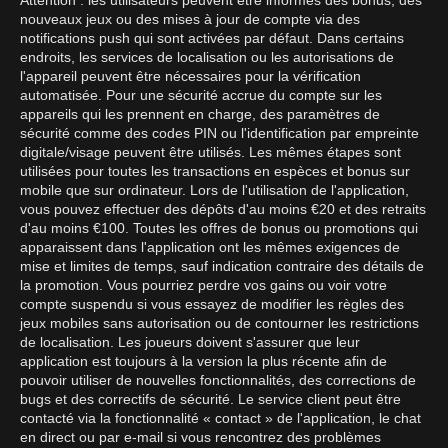
Attention : les utilisateurs peuvent être informés des bonus, des
nouveaux jeux ou des mises à jour de compte via des
notifications push qui sont activées par défaut. Dans certains
endroits, les services de localisation ou les autorisations de
l'appareil peuvent être nécessaires pour la vérification
automatisée. Pour une sécurité accrue du compte sur les
appareils qui les prennent en charge, des paramètres de
sécurité comme des codes PIN ou l'identification par empreinte
digitale/visage peuvent être utilisés. Les mêmes étapes sont
utilisées pour toutes les transactions en espèces et bonus sur
mobile que sur ordinateur. Lors de l'utilisation de l'application,
vous pouvez effectuer des dépôts d'au moins €20 et des retraits
d'au moins €100. Toutes les offres de bonus ou promotions qui
apparaissent dans l'application ont les mêmes exigences de
mise et limites de temps, sauf indication contraire des détails de
la promotion. Vous pourriez perdre vos gains ou voir votre
compte suspendu si vous essayez de modifier les règles des
jeux mobiles sans autorisation ou de contourner les restrictions
de localisation. Les joueurs doivent s'assurer que leur
application est toujours à la version la plus récente afin de
pouvoir utiliser de nouvelles fonctionnalités, des corrections de
bugs et des correctifs de sécurité. Le service client peut être
contacté via la fonctionnalité « contact » de l'application, le chat
en direct ou par e-mail si vous rencontrez des problèmes