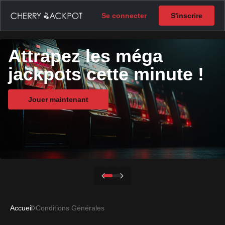
Se connecter
S'inscrire
Attrapez les méga
jackpots cette minute !
Jouer maintenant
Accueil
Conditions Générales