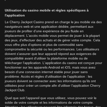
Utilisation du casino mobile et règles spécifiques à
l'application
Le Cherry Jackpot Casino prend en charge le jeu mobile via des
navigateurs web et une application dédiée, permettant aux
joueurs de profiter d'une expérience de jeu fluide en
déplacement. L'accès mobile vous permet de jouer à la plupart
des jeux, d'effectuer des achats et de gérer votre compte. Cela
vous offre plus d'options et plus de commodité sans
compromettre la sécurité ou les performances. Les utilisateurs
doivent s'assurer que leur appareil répond aux exigences de
compatibilité avant d'utiliser la plateforme mobile ou de
télécharger l'application. L'application du casino est conçue pour
fonctionner sur les appareils Android et iOS, mais vous avez
besoin d'une connexion internet stable pour jouer sans
problème. Accès et règles d'utilisation de l'application : les
joueurs doivent se connecter avec les informations qu'ils ont
utilisées pour créer un compte afin d'utiliser l'application Cherry
Jackpot Club.
Quel que soit l'appareil que vous utilisez, vous pouvez voir le
solde de votre compte et les informations de votre compte.