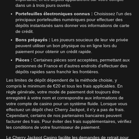
dans un à trois jours ouvrés.
Portefeuilles électroniques connus :
Choisissez l'un des
principaux portefeuilles numériques pour effectuer des
dépôts instantanés sans donner vos informations de carte
de crédit.
Bons prépayés :
Les joueurs soucieux de leur vie privée
peuvent utiliser un bon physique ou en ligne lors du
paiement pour obtenir un crédit rapide.
Pièces :
Certaines pièces sont acceptées, permettant aux
personnes de France et d'autres endroits d'effectuer des
dépôts rapides sans franchir les frontières.
Les limites de dépôt dépendent de la méthode choisie, y
compris le minimum de €20 et tous les frais applicables. En
règle générale, votre mode de paiement doit toujours être
enregistré à votre nom et correspondre aux informations de
votre compte de casino pour un système fluide. Lorsque vous
effectuez un dépôt chez Cherry Jackpot, il n'y a pas de frais.
Cependant, certains de nos partenaires bancaires peuvent
facturer des frais. Pour éviter des frais supplémentaires, vérifiez
les conditions de votre fournisseur de paiement.
Le Cherry Jackpot Casino facilite les demandes de retrait pour