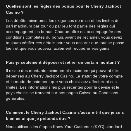
Quelles sont les règles des bonus pour le Cherry Jackpot
Casino ?
Les dépôts minimums, les exigences de mise et les limites de
pari maximum par tour ou par jeu font partie des règles qui
accompagnent les bonus. Chaque offre est accompagnée des
conditions complètes du bonus. Avant de réclamer, vous devez
toujours vérifier ces détails pour vous assurer que tout se passe
bien et que vous pouvez facilement récupérer vos gains.
Puis-je seulement déposer et retirer un certain montant ?
Il existe des montants minimum et maximum qui peuvent être
dépensés au Cherry Jackpot Casino. Le statut de votre compte
et le mode de paiement que vous choisissez affecteront ces
limites. Les informations les plus récentes pour la devise et le
pays choisis se trouvent sur nos pages Caisse ou Conditions
générales.
Comment le Cherry Jackpot Casino s'assure-t-il que je suis
bien celui que je prétends être ?
Nous utilisons les étapes Know Your Customer (KYC) standard