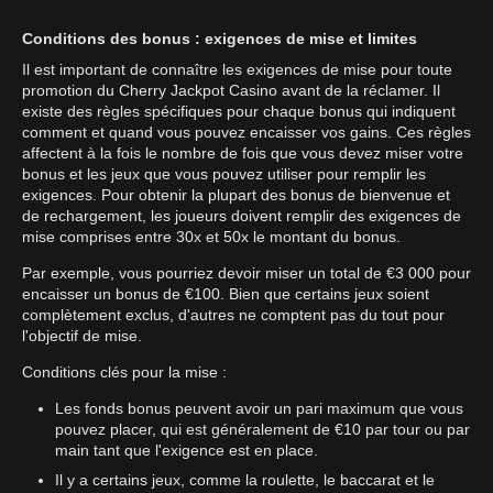
Conditions des bonus : exigences de mise et limites
Il est important de connaître les exigences de mise pour toute
promotion du Cherry Jackpot Casino avant de la réclamer. Il
existe des règles spécifiques pour chaque bonus qui indiquent
comment et quand vous pouvez encaisser vos gains. Ces règles
affectent à la fois le nombre de fois que vous devez miser votre
bonus et les jeux que vous pouvez utiliser pour remplir les
exigences. Pour obtenir la plupart des bonus de bienvenue et
de rechargement, les joueurs doivent remplir des exigences de
mise comprises entre 30x et 50x le montant du bonus.
Par exemple, vous pourriez devoir miser un total de €3 000 pour
encaisser un bonus de €100. Bien que certains jeux soient
complètement exclus, d'autres ne comptent pas du tout pour
l'objectif de mise.
Conditions clés pour la mise :
Les fonds bonus peuvent avoir un pari maximum que vous
pouvez placer, qui est généralement de €10 par tour ou par
main tant que l'exigence est en place.
Il y a certains jeux, comme la roulette, le baccarat et le