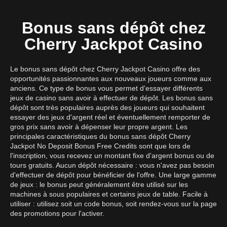
Bonus sans dépôt chez
Cherry Jackpot Casino
Le bonus sans dépôt chez Cherry Jackpot Casino offre des
opportunités passionnantes aux nouveaux joueurs comme aux
anciens. Ce type de bonus vous permet d'essayer différents
jeux de casino sans avoir à effectuer de dépôt. Les bonus sans
dépôt sont très populaires auprès des joueurs qui souhaitent
essayer des jeux d'argent réel et éventuellement remporter de
gros prix sans avoir à dépenser leur propre argent. Les
principales caractéristiques du bonus sans dépôt Cherry
Jackpot No Deposit Bonus Free Credits sont que lors de
l'inscription, vous recevez un montant fixe d'argent bonus ou de
tours gratuits. Aucun dépôt nécessaire : vous n'avez pas besoin
d'effectuer de dépôt pour bénéficier de l'offre. Une large gamme
de jeux : le bonus peut généralement être utilisé sur les
machines à sous populaires et certains jeux de table. Facile à
utiliser : utilisez soit un code bonus, soit rendez-vous sur la page
des promotions pour l'activer.