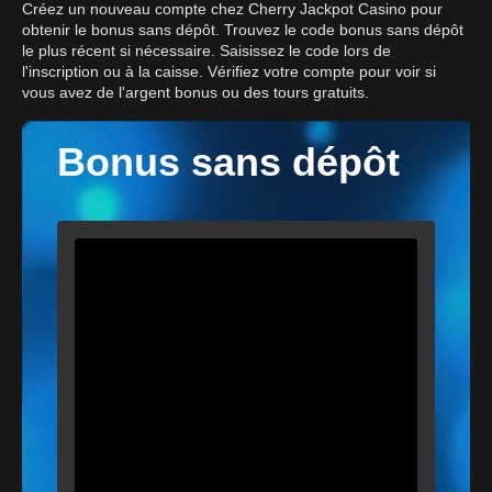
Créez un nouveau compte chez Cherry Jackpot Casino pour
obtenir le bonus sans dépôt. Trouvez le code bonus sans dépôt
le plus récent si nécessaire. Saisissez le code lors de
l'inscription ou à la caisse. Vérifiez votre compte pour voir si
vous avez de l'argent bonus ou des tours gratuits.
Bonus sans dépôt