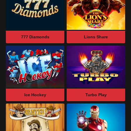
777 Diamonds
Lions Share
Ice Hockey
Turbo Play