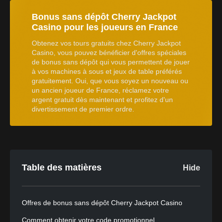
Bonus sans dépôt Cherry Jackpot
Casino pour les joueurs en France
Obtenez vos tours gratuits chez Cherry Jackpot
Casino, vous pouvez bénéficier d'offres spéciales
de bonus sans dépôt qui vous permettent de jouer
à vos machines à sous et jeux de table préférés
gratuitement. Oui, que vous soyez un nouveau ou
un ancien joueur de France, réclamez votre
argent gratuit dès maintenant et profitez d'un
divertissement de premier ordre.
Table des matières
Hide
Offres de bonus sans dépôt Cherry Jackpot Casino
Comment obtenir votre code promotionnel