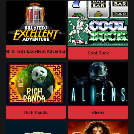
Bill & Teds Excellent Adventure
Cool Buck
Rich Panda
Aliens