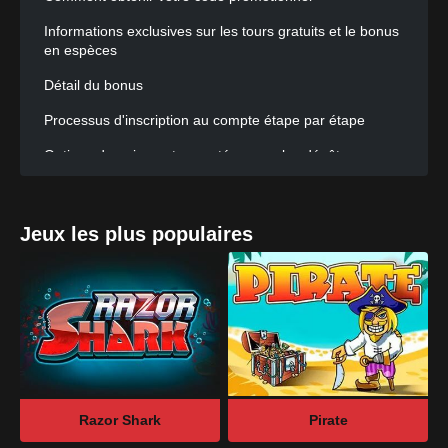
Informations exclusives sur les tours gratuits et le bonus
en espèces
Détail du bonus
Processus d'inscription au compte étape par étape
Options de paiement acceptées pour les dépôts
Fonctionnement des retraits et durée de traitement
Méthodes de retrait et délais
Jeux les plus populaires
Limites sur les gains et les retraits de bonus
Accès au casino mobile et bonus sans dépôt
Bonus sans dépôt chez Cherry Jackpot Casino
Razor Shark
Pirate