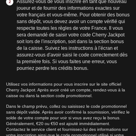
Assurez-vous de vous inscrire en tant que nouveau
joueur et de fournir des informations exactes sur
votre français et vous-même. Pour obtenir des bonus
sans dépôt, vous devez avoir un compte vérifié qui
respecte toutes les règles de votre France. Il vous
sera demandé de saisir votre code Cherry Jackpot
soit lors de l'inscription, soit dans la section bonus
de la caisse. Suivez les instructions à l'écran et
assurez-vous d'avoir saisi le code correctement dès
la première fois. Si vous faites une erreur, vous
pourriez perdre les crédits bonus.
Utilisez vos informations pour vous inscrire sur le site officiel
Cherry Jackpot. Après avoir créé un compte, rendez-vous à la
caisse ou dans la section code promotionnel.
Dans le champ prévu, collez ou saisissez le code promotionnel
sans dépôt valide. Après avoir confirmé la soumission, vérifiez le
solde de votre compte pour voir si vous avez reçu le bonus.
Généralement, €20 ou €50 est ajouté immédiatement.
Contactez le service client et fournissez-lui des informations sur
votre inscription ainsi que le code promotionnel utilisé si votre