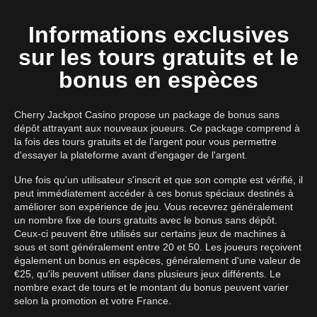
Informations exclusives
sur les tours gratuits et le
bonus en espèces
Cherry Jackpot Casino propose un package de bonus sans
dépôt attrayant aux nouveaux joueurs. Ce package comprend à
la fois des tours gratuits et de l'argent pour vous permettre
d'essayer la plateforme avant d'engager de l'argent.
Une fois qu'un utilisateur s'inscrit et que son compte est vérifié, il
peut immédiatement accéder à ces bonus spéciaux destinés à
améliorer son expérience de jeu. Vous recevrez généralement
un nombre fixe de tours gratuits avec le bonus sans dépôt.
Ceux-ci peuvent être utilisés sur certains jeux de machines à
sous et sont généralement entre 20 et 50. Les joueurs reçoivent
également un bonus en espèces, généralement d'une valeur de
€25, qu'ils peuvent utiliser dans plusieurs jeux différents. Le
nombre exact de tours et le montant du bonus peuvent varier
selon la promotion et votre France.