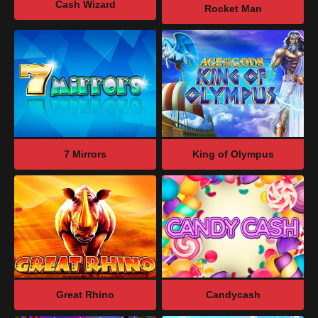
Cash Wizard
Rocket Man
et sécurisé dans France
Votre sécurité, notre priorité
Avec Cherry Jackpot Casino sur votre téléphone, vous
pouvez jouer à des jeux quand vous voulez et où vous
voulez !
Accès fluide sans application et sélection complète de
jeux
Participez aux événements spéciaux de Cherry Jackpot
7 Mirrors
King of Olympus
Casino et gagnez gros pendant les célébrations de
France !
Comment participer aux événements spéciaux
Rejoignez les gagnants de Cherry Jackpot Casino : les
gens dans France gagnent de l'argent !
Comment tirer le meilleur parti de votre temps sur
Cherry Jackpot Casino
Great Rhino
Candycash
Inscrivez-vous sur Cherry Jackpot Casino étape par
étape