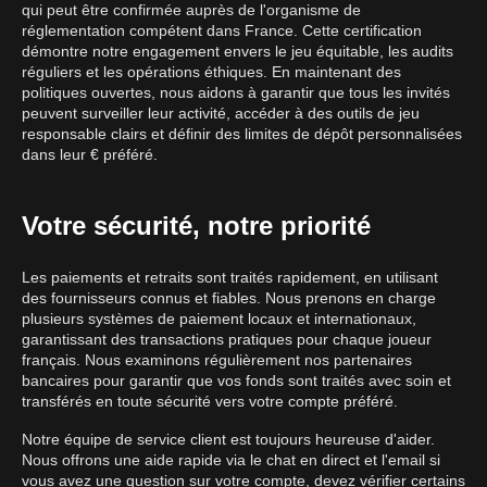
qui peut être confirmée auprès de l'organisme de
réglementation compétent dans France. Cette certification
démontre notre engagement envers le jeu équitable, les audits
réguliers et les opérations éthiques. En maintenant des
politiques ouvertes, nous aidons à garantir que tous les invités
peuvent surveiller leur activité, accéder à des outils de jeu
responsable clairs et définir des limites de dépôt personnalisées
dans leur € préféré.
Votre sécurité, notre priorité
Les paiements et retraits sont traités rapidement, en utilisant
des fournisseurs connus et fiables. Nous prenons en charge
plusieurs systèmes de paiement locaux et internationaux,
garantissant des transactions pratiques pour chaque joueur
français. Nous examinons régulièrement nos partenaires
bancaires pour garantir que vos fonds sont traités avec soin et
transférés en toute sécurité vers votre compte préféré.
Notre équipe de service client est toujours heureuse d'aider.
Nous offrons une aide rapide via le chat en direct et l'email si
vous avez une question sur votre compte, devez vérifier certains