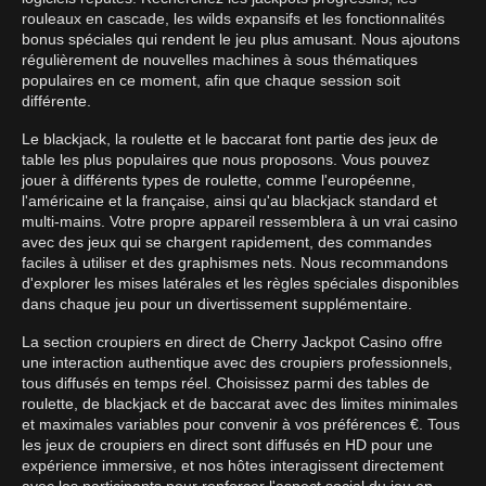
rouleaux en cascade, les wilds expansifs et les fonctionnalités
bonus spéciales qui rendent le jeu plus amusant. Nous ajoutons
régulièrement de nouvelles machines à sous thématiques
populaires en ce moment, afin que chaque session soit
différente.
Le blackjack, la roulette et le baccarat font partie des jeux de
table les plus populaires que nous proposons. Vous pouvez
jouer à différents types de roulette, comme l'européenne,
l'américaine et la française, ainsi qu'au blackjack standard et
multi-mains. Votre propre appareil ressemblera à un vrai casino
avec des jeux qui se chargent rapidement, des commandes
faciles à utiliser et des graphismes nets. Nous recommandons
d'explorer les mises latérales et les règles spéciales disponibles
dans chaque jeu pour un divertissement supplémentaire.
La section croupiers en direct de Cherry Jackpot Casino offre
une interaction authentique avec des croupiers professionnels,
tous diffusés en temps réel. Choisissez parmi des tables de
roulette, de blackjack et de baccarat avec des limites minimales
et maximales variables pour convenir à vos préférences €. Tous
les jeux de croupiers en direct sont diffusés en HD pour une
expérience immersive, et nos hôtes interagissent directement