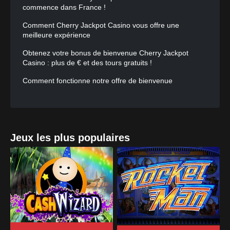
commence dans France !
Comment Cherry Jackpot Casino vous offre une
meilleure expérience
Obtenez votre bonus de bienvenue Cherry Jackpot
Casino : plus de € et des tours gratuits !
Comment fonctionne notre offre de bienvenue
Explorez des tonnes de jeux sur Cherry Jackpot Casino
: machines à sous, tables et croupiers en direct
Cherry Jackpot propose des promotions
Jeux les plus populaires
hebdomadaires comme des tours gratuits, du cashback
et des tournois amusants
Comment fonctionnent nos promotions hebdomadaires
Devenez VIP sur Cherry Jackpot Casino : débloquez
des récompenses exclusives
Vos avantages VIP sur Cherry Jackpot Casino
Cherry Jackpot Casino : jouez en toute confiance, agréé