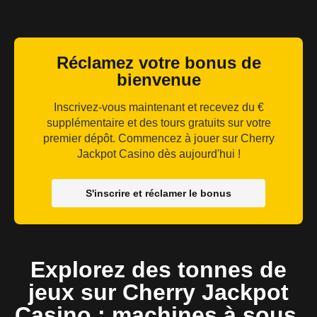
Réclamez votre bonus de
bienvenue
Inscrivez-vous maintenant et recevez du €
supplémentaire et des tours gratuits sur votre
premier dépôt. Commencez à jouer sur Cherry
Jackpot Casino dès aujourd'hui !
S'inscrire et réclamer le bonus
Explorez des tonnes de
jeux sur Cherry Jackpot
Casino : machines à sous,