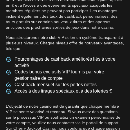
en € et à l'accès à des événements spéciaux auxquels les
membres réguliers ne peuvent pas participer. Les avantages
incluent également des taux de cashback personnalisés, des
tours gratuits sur certains nouveaux titres et des aperçus
anticipés des prochaines sorties de jeux dans notre casino.
Nous structurons notre club VIP selon un système transparent à
plusieurs niveaux. Chaque niveau offre de nouveaux avantages,
tels que :
Pourcentages de cashback améliorés liés à votre
activité
Codes bonus exclusifs VIP fournis par votre
gestionnaire de compte
Cashback mensuel sur les pertes nettes
Accès à des tirages spéciaux et à des loteries €
L'objectif de notre casino est de garantir que chaque membre
VIP se sente valorisé et reconnu. Si vous avez des questions
sur le processus VIP ou souhaitez un examen personnalisé de
votre compte, veuillez nous contacter via le portail de support.
Sur Cherry Jackpot Casino, nous voulons que chaque session