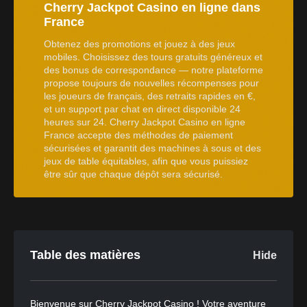
Cherry Jackpot Casino en ligne dans
France
Obtenez des promotions et jouez à des jeux
mobiles. Choisissez des tours gratuits généreux et
des bonus de correspondance — notre plateforme
propose toujours de nouvelles récompenses pour
les joueurs de français, des retraits rapides en €,
et un support par chat en direct disponible 24
heures sur 24. Cherry Jackpot Casino en ligne
France accepte des méthodes de paiement
sécurisées et garantit des machines à sous et des
jeux de table équitables, afin que vous puissiez
être sûr que chaque dépôt sera sécurisé.
Table des matières
Hide
Bienvenue sur Cherry Jackpot Casino ! Votre aventure