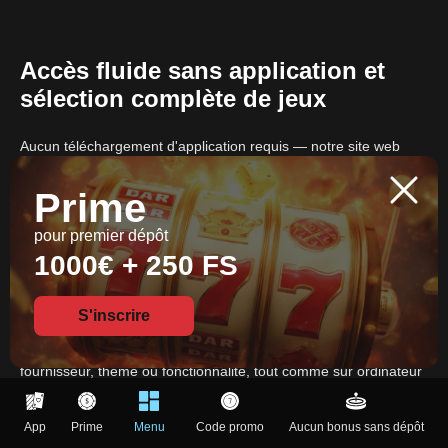
Accès fluide sans application et
sélection complète de jeux
Aucun téléchargement d'application requis — notre site web
réactif s'adapte automatiquement aux écrans Apple et Android.
Vous conservez l'accès aux connexions sécurisées, aux offres
Prime
exclusives et à toutes les fonctions importantes du compte.
Profitez de temps de chargement rapides que vous utilisiez le
pour premier dépôt
Wi-Fi ou les données mobiles, et comptez sur un jeu
1000€ + 250 FS
ininterrompu grâce à des commandes adaptatives conçues pour
les écrans tactiles.
En tirant parti de la technologie HTML5, Cherry Jackpot Casino
S'inscrire
maintient une interface fluide et des graphismes nets, même sur
des écrans plus petits. Les joueurs peuvent trier les jeux par
fournisseur, thème ou fonctionnalité, tout comme sur ordinateur
de bureau, et ils peuvent choisir parmi des machines à sous
progressives et à jackpot fixe. Vous pouvez facilement trouver
App
Prime
Menu
Code promo
Aucun bonus sans dépôt
toutes les règles et informations sur le jeu, afin de rester à jour
avant de faire des choix.