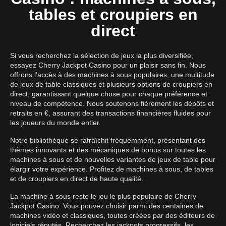
tables et croupiers en
direct
Si vous recherchez la sélection de jeux la plus diversifiée,
essayez Cherry Jackpot Casino pour un plaisir sans fin. Nous
offrons l'accès à des machines à sous populaires, une multitude
de jeux de table classiques et plusieurs options de croupiers en
direct, garantissant quelque chose pour chaque préférence et
niveau de compétence. Nous soutenons fièrement les dépôts et
retraits en €, assurant des transactions financières fluides pour
les joueurs du monde entier.
Notre bibliothèque se rafraîchit fréquemment, présentant des
thèmes innovants et des mécaniques de bonus sur toutes les
machines à sous et de nouvelles variantes de jeux de table pour
élargir votre expérience. Profitez de machines à sous, de tables
et de croupiers en direct de haute qualité.
La machine à sous reste le jeu le plus populaire de Cherry
Jackpot Casino. Vous pouvez choisir parmi des centaines de
machines vidéo et classiques, toutes créées par des éditeurs de
logiciels réputés. Recherchez les jackpots progressifs, les