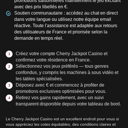
promotions saisonnières maintiennent le jeu excitant
avec des prix libellés en €.
Soutien communautaire : accédez au chat en direct
dans votre langue ou utilisez notre équipe email
réactive. Toute l'assistance est adaptée aux retours
des utilisateurs de France et priorisée selon la
demande en temps réel.
Créez votre compte Cherry Jackpot Casino et
confirmez votre résidence en France.
Sélectionnez vos jeux préférés — tous genres
confondus, y compris les machines à sous vidéo et
les tables spécialisées.
Déposez avec € et commencez à profiter de
promotions exclusives optimisées pour vous.
Retirez vos gains rapidement, avec un suivi
transparent disponible depuis votre tableau de bord.
Le Cherry Jackpot Casino est un excellent endroit pour vous si
vous appréciez les cotes équitables, des conditions claires et