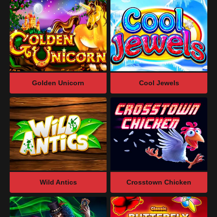
Liste des choses à faire avant de vous inscrire
Golden Unicorn
Cool Jewels
Wild Antics
Crosstown Chicken