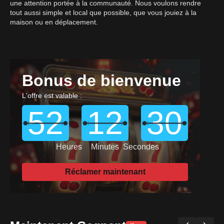
une attention portée à la communauté. Nous voulons rendre
tout aussi simple et local que possible, que vous jouiez à la
maison ou en déplacement.
Bonus de bienvenue
L'offre est valable :
52
12
29
Heures
Minutes
Secondes
Réclamer maintenant